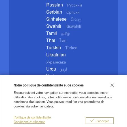
Russian
Русский
Serbian
Српски
Sinhalese
සිංහල
Swahili
Kiswahili
Tamil
தமிழ்
Thai
ไทย
Turkish
Türkçe
Ukrainian
Українська
Urdu
اردو
Vietnamese
Tiếng Việt
Notre politique de confidentialité et de cookies
En poursuivant votre navigation sur notre site, vous acceptez notre
utilisation des cookies, notre politique de confidentialité révisée et nos
conditions d'utilisation. Vous pouvez modifier vos paramètres de
cookies via votre navigateur.
Copyright © 2020 CGTN. Beijing ICP prepared NO.16065310-3
Conditions d'utilisation
Droits d'auteur
Politique de confidentialité
Politique de confidentialité
J'accepte
Conditions d'utilisation