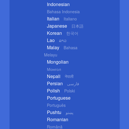
Indonesian
Bahasa Indonesia
Italian
Italiano
Japanese
日本語
Korean
한국어
Lao
ລາວ
Malay
Bahasa
Melayu
Mongolian
Монгол
Nepali
नेपाली
Persian
فارسی
Polish
Polski
Portuguese
Português
Pushtu
پښتو
Romanian
Română