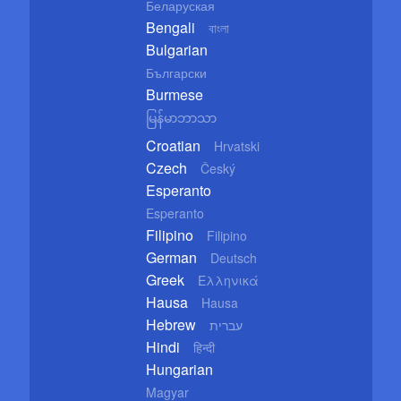
Беларуская
Bengali
বাংলা
Bulgarian
Български
Burmese
မြန်မာဘာသာ
Croatian
Hrvatski
Czech
Český
Esperanto
Esperanto
Filipino
Filipino
German
Deutsch
Greek
Ελληνικά
Hausa
Hausa
Hebrew
עברית
Hindi
हिन्दी
Hungarian
Magyar