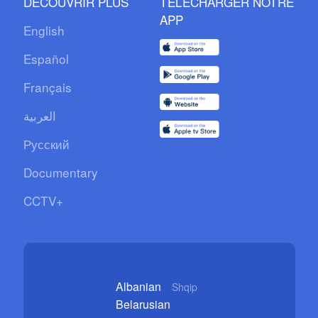
DÉCOUVRIR PLUS
TÉLÉCHARGER NOTRE
APP
English
Español
Français
العربية
Русский
Documentary
CCTV+
Albanian
Shqip
Belarusian