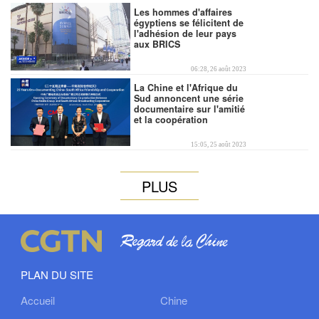
Les hommes d'affaires
égyptiens se félicitent de
l'adhésion de leur pays
aux BRICS
02:05
06:28, 26 août 2023
La Chine et l'Afrique du
Sud annoncent une série
documentaire sur l'amitié
et la coopération
02:17
15:05, 25 août 2023
PLUS
00:44
PLAN DU SITE
Accueil
Chine