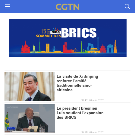
La visite de Xi Jinping
renforce l'amitié
traditionnelle sino-
africaine
08:47, 26 août 2023
Le président brésilien
Lula soutient l'expansion
des BRICS
01:40
06:28, 26 août 2023