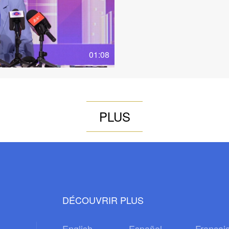
01:08
PLUS
DÉCOUVRIR PLUS
English
Español
Françai