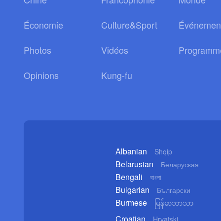
Économie
Culture&Sport
Événemen
Photos
Vidéos
Programm
Opinions
Kung-fu
Albanian
Shqip
Belarusian
Беларуская
Bengali
বাংলা
Bulgarian
Български
Burmese
မြန်မာဘာသာ
Croatian
Hrvatski