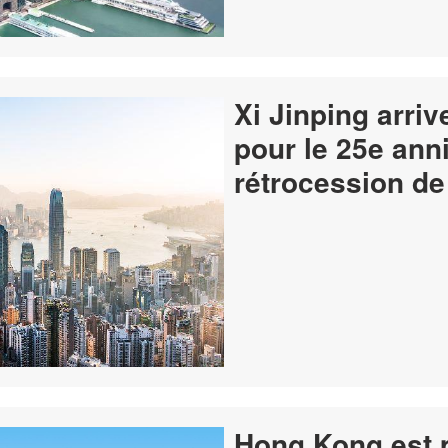
Xi Jinping arri
pour le 25e anni
Hong Kong est p