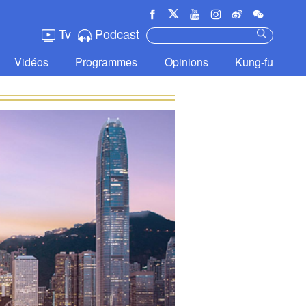
Tv
Podcast
Vidéos
Programmes
Opinions
Kung-fu