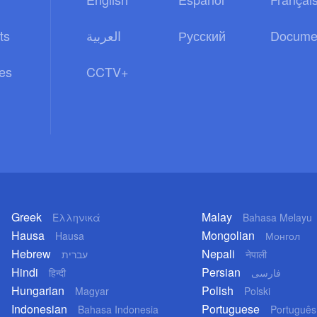
ts
العربية
Русский
Docume
es
CCTV+
Greek
Malay
Ελληνικά
Bahasa Melayu
Hausa
Mongolian
Hausa
Монгол
Hebrew
Nepali
עברית
नेपाली
Hindi
Persian
हिन्दी
فارسی
Hungarian
Polish
Magyar
Polski
Indonesian
Portuguese
Bahasa Indonesia
Português