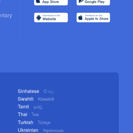
ntary
Sinhalese
සිංහල
Swahili
Kiswahili
Tamil
தமிழ்
Thai
ไทย
Turkish
Türkçe
Ukrainian
Українська