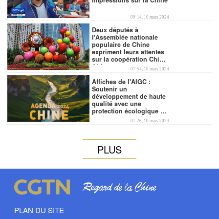
09:14, 10 mars 2024
Deux députés à
l'Assemblée nationale
populaire de Chine
expriment leurs attentes
00:28
sur la coopération Chine-
Afrique
07:54, 10 mars 2024
Affiches de l'AIGC :
Soutenir un
développement de haute
qualité avec une
protection écologique et
environnementale de
07:26, 10 mars 2024
haut niveau
PLUS
00:04
PLAN DU SITE