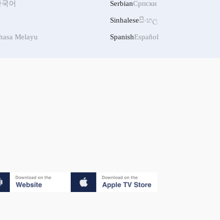
한국어
Serbian
Српски
Sinhalese
සිංහල
hasa Melayu
Spanish
Español