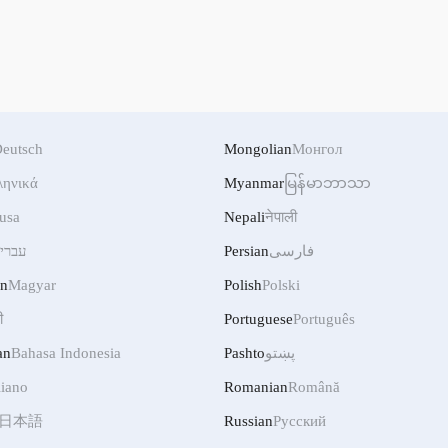
eutsch
Mongolian
Монгол
ληνικά
Myanmar
မြန်မာဘာသာ
usa
Nepali
नेपाली
עברי
Persian
فارسی
an
Magyar
Polish
Polski
ी
Portuguese
Português
an
Bahasa Indonesia
Pashto
پښتو
liano
Romanian
Română
日本語
Russian
Русский