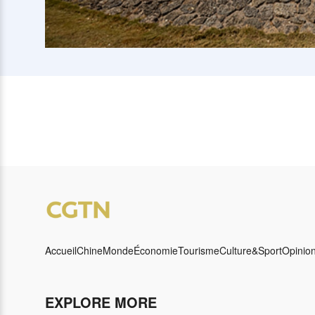
Accueil
Chine
Monde
Économie
Tourisme
Culture&Sport
Opinio
EXPLORE MORE