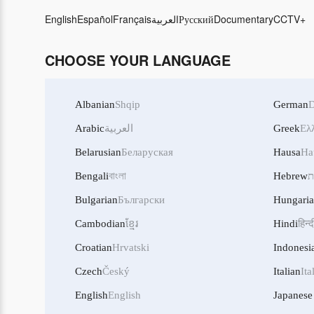
English
Español
Français
العربية
Русский
Documentary
CCTV+
CHOOSE YOUR LANGUAGE
Albanian
Shqip
German
D
Arabic
العربية
Greek
Ελ
Belarusian
Беларуская
Hausa
Ha
Bengali
বাংলা
Hebrew
ת
Bulgarian
Български
Hungari
Cambodian
ខ្មែរ
Hindi
हिन्द
Croatian
Hrvatski
Indonesi
Czech
Český
Italian
Ita
English
English
Japanese