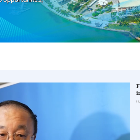
F
i
0