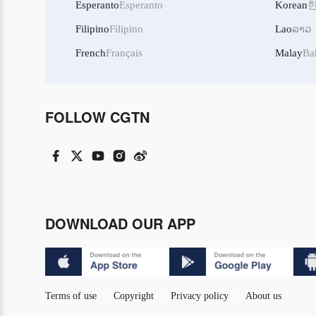
Esperanto
Esperanto
Korean
Filipino
Filipino
Lao
ລາວ
French
Français
Malay
Ba
FOLLOW CGTN
DOWNLOAD OUR APP
Terms of use
Copyright
Privacy policy
About us