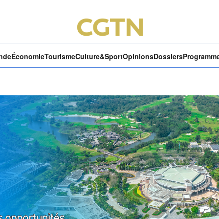
nde
Économie
Tourisme
Culture&Sport
Opinions
Dossiers
Programm