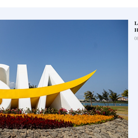
L
H
0