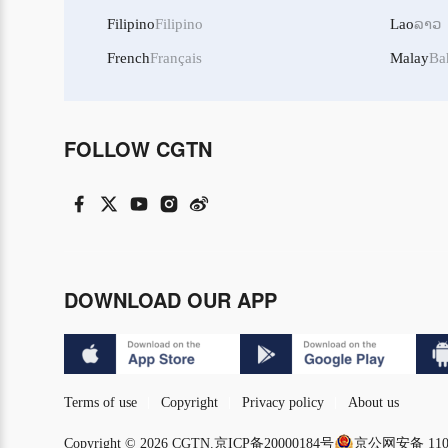
Filipino
Filipino
Lao
ລາວ
French
Français
Malay
Ba
FOLLOW CGTN
DOWNLOAD OUR APP
Terms of use
Copyright
Privacy policy
About us
Copyright © 2026 CGTN.
京ICP备20000184号
京公网安备 1101