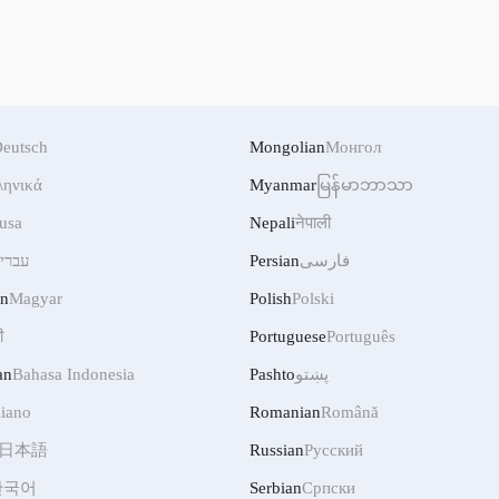
eutsch
Mongolian
Монгол
ληνικά
Myanmar
မြန်မာဘာသာ
usa
Nepali
नेपाली
עברי
Persian
فارسی
an
Magyar
Polish
Polski
ी
Portuguese
Português
an
Bahasa Indonesia
Pashto
پښتو
liano
Romanian
Română
日本語
Russian
Русский
한국어
Serbian
Српски