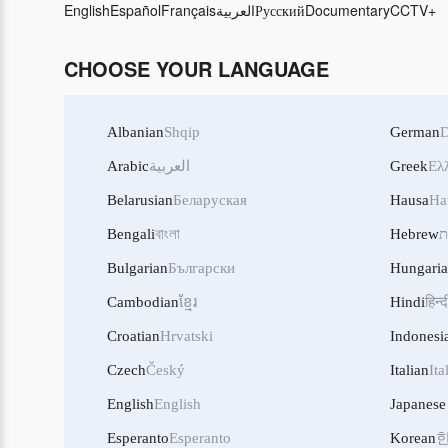
English
Español
Français
العربية
Русский
Documentary
CCTV+
CHOOSE YOUR LANGUAGE
Albanian
Shqip
German
D
Arabic
العربية
Greek
Ελ
Belarusian
Беларуская
Hausa
Ha
Bengali
বাংলা
Hebrew
ת
Bulgarian
Български
Hungari
Cambodian
ខ្មែរ
Hindi
हिन्द
Croatian
Hrvatski
Indonesi
Czech
Český
Italian
Ita
English
English
Japanese
Esperanto
Esperanto
Korean