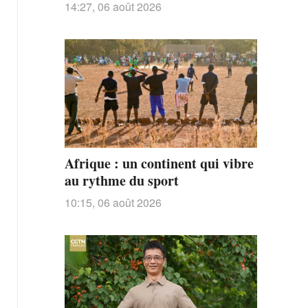
l’expansion militaire du Japon
14:27, 06 août 2026
sous le nouveau militarisme
Afrique : un continent qui vibre
au rythme du sport
10:15, 06 août 2026