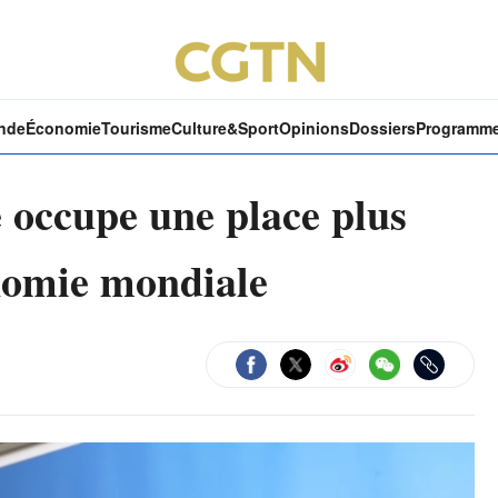
nde
Économie
Tourisme
Culture&Sport
Opinions
Dossiers
Programm
 occupe une place plus
nomie mondiale