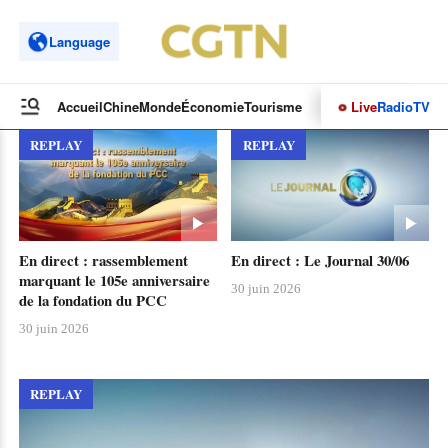
Language
Live
Radio
TV
Accueil
Chine
Monde
Économie
Tourisme
Culture&Sport
Opinions
REPLAY
REPLAY
En direct : rassemblement
En direct : Le Journal 30/06
marquant le 105e anniversaire
30 juin 2026
de la fondation du PCC
30 juin 2026
REPLAY