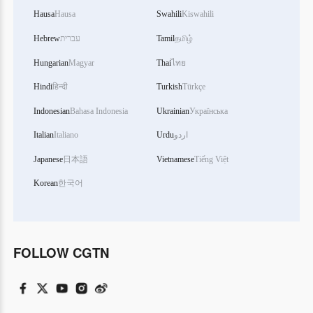
Hausa
Hausa
Swahili
Kiswahili
Hebrew
עברית
Tamil
தமிழ்
Hungarian
Magyar
Thai
ไทย
Hindi
हिन्दी
Turkish
Türkçe
Indonesian
Bahasa Indonesia
Ukrainian
Українська
Italian
Italiano
Urdu
اردو
Japanese
日本語
Vietnamese
Tiếng Việt
Korean
한국어
FOLLOW CGTN