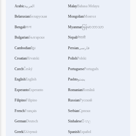
Arabic
العربية
Malay
Bahasa Melayu
Belarusian
Беларуская
Mongolian
Монгол
Bengali
বাংলা
Myanmar
မြန်မာဘာသာ
Bulgarian
Български
Nepali
नेपाली
Cambodian
ខ្មែរ
Persian
فارسی
Croatian
Hrvatski
Polish
Polski
Czech
Český
Portuguese
Português
English
English
Pashto
پښتو
Esperanto
Esperanto
Romanian
Română
Filipino
Filipino
Russian
Русский
French
Français
Serbian
Српски
German
Deutsch
Sinhalese
සිංහල
Greek
Ελληνικά
Spanish
Español