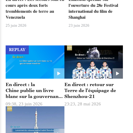
cours après deux forts
l'ouverture du 28e Festival
tremblements de terre au
international du film de
Venezuela
Shanghai
25 juin 2026
23 juin 2026
REPLAY
En direct : la
En direct : retour sur
Chine publie un livre
Terre de l'équipage de
blanc sur la gouvernance
Shenzhou-21
mondiale
09:38, 23 juin 2026
23:23, 28 mai 2026