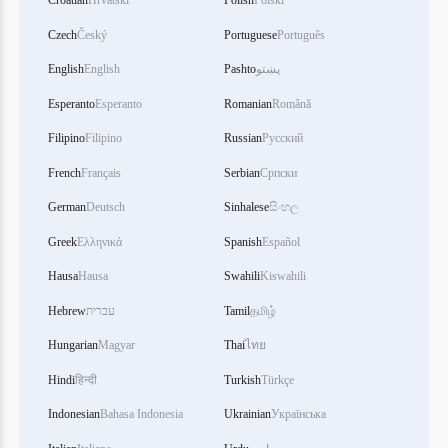
Croatian
Hrvatski
Polish
Polski
Czech
Český
Portuguese
Português
English
English
Pashto
پښتو
Esperanto
Esperanto
Romanian
Română
Filipino
Filipino
Russian
Русский
French
Français
Serbian
Српски
German
Deutsch
Sinhalese
සිංහල
Greek
Ελληνικά
Spanish
Español
Hausa
Hausa
Swahili
Kiswahili
Hebrew
עברית
Tamil
தமிழ்
Hungarian
Magyar
Thai
ไทย
Hindi
हिन्दी
Turkish
Türkçe
Indonesian
Bahasa Indonesia
Ukrainian
Українська