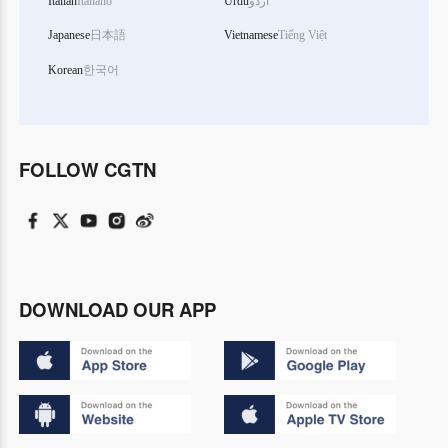
Italian
Italiano
Urdu
اردو
Japanese
日本語
Vietnamese
Tiếng Việt
Korean
한국어
FOLLOW CGTN
DOWNLOAD OUR APP