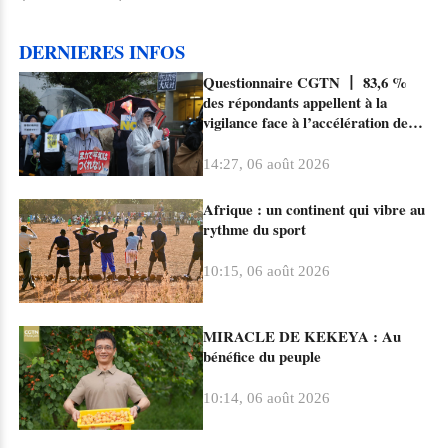
DERNIERES INFOS
Questionnaire CGTN 丨 83,6 %
des répondants appellent à la
vigilance face à l’accélération de
l’expansion militaire du Japon sous
le nouveau militarisme
14:27, 06 août 2026
Afrique : un continent qui vibre au
rythme du sport
10:15, 06 août 2026
MIRACLE DE KEKEYA : Au
bénéfice du peuple
10:14, 06 août 2026