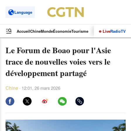
Language
Live
Radio
TV
Accueil
Chine
Monde
Économie
Tourisme
Culture&Sport
Opinions
Le Forum de Boao pour l'Asie
trace de nouvelles voies vers le
développement partagé
Chine
·
12:01, 26 mars 2026