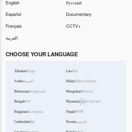
English
Русский
Español
Documentary
Français
CCTV+
العربية
CHOOSE YOUR LANGUAGE
Albanian
Shqip
Lao
ລາວ
Arabic
العربية
Malay
Bahasa Melayu
Belarusian
Беларуская
Mongolian
Монгол
Bengali
বাংলা
Myanmar
မြန်မာဘာသာ
Bulgarian
Български
Nepali
नेपाली
Cambodian
ខ្មែរ
Persian
فارسی