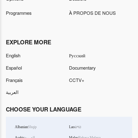
Programmes
À PROPOS DE NOUS
EXPLORE MORE
English
Русский
Español
Documentary
Français
CCTV+
العربية
CHOOSE YOUR LANGUAGE
Albanian
Shqip
Lao
ລາວ
Arabic
العربية
Malay
Bahasa Melayu