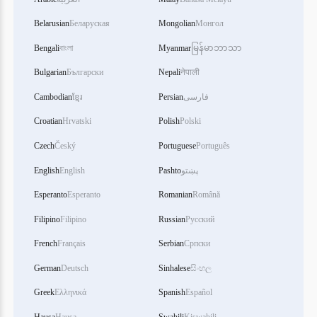
Belarusian
Беларуская
Mongolian
Монгол
Bengali
বাংলা
Myanmar
မြန်မာဘာသာ
Bulgarian
Български
Nepali
नेपाली
Cambodian
ខ្មែរ
Persian
فارسی
Croatian
Hrvatski
Polish
Polski
Czech
Český
Portuguese
Português
English
English
Pashto
پښتو
Esperanto
Esperanto
Romanian
Română
Filipino
Filipino
Russian
Русский
French
Français
Serbian
Српски
German
Deutsch
Sinhalese
සිංහල
Greek
Ελληνικά
Spanish
Español
Hausa
Hausa
Swahili
Kiswahili