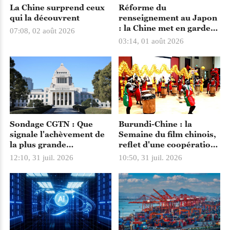
La Chine surprend ceux
Réforme du
qui la découvrent
renseignement au Japon
: la Chine met en garde
07:08, 02 août 2026
contre le risque d'une
03:14, 01 août 2026
résurgence du
militarisme
Sondage CGTN : Que
Burundi-Chine : la
signale l'achèvement de
Semaine du film chinois,
la plus grande
reflet d'une coopération
réorganisation du
sino-africaine qui
12:10, 31 juil. 2026
10:50, 31 juil. 2026
renseignement japonais
rapproche les peuples
depuis l'après-guerre ?