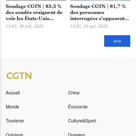
Sondage CGTN | 83,5 %
Sondage CGTN | 81,7 %
des sondés craignent de
des personnes
voir les États-Unis
interrogées s'opposent à
devenir un nouveau
la politisation des
13:43, 30 juil. 2026
13:42, 29 juil. 2026
protectionniste
questions économiques
technologique
et commerciales sous le
plus
prétexte des «
surcapacités »
Accueil
Chine
Monde
Économie
Tourisme
Culture&Sport
Opinions
Dossiers