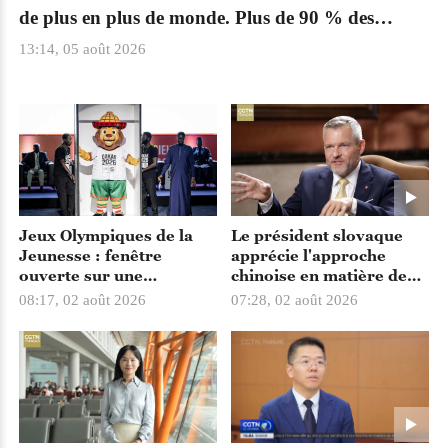
la
de plus en plus de monde. Plus de 90 % des
personnes interrogées constatent un intérêt
12
13:14, 05 août 2026
croissant pour la Chine à l'échelle mondiale
Jeux Olympiques de la
Le président slovaque
Jeunesse : fenêtre
apprécie l'approche
ouverte sur une
chinoise en matière de
compétition majeure ?
planification
08:17, 02 août 2026
07:28, 02 août 2026