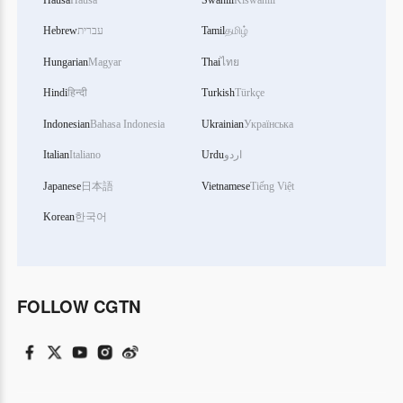
Hebrew
עברית
Tamil
தமிழ்
Hungarian
Magyar
Thai
ไทย
Hindi
हिन्दी
Turkish
Türkçe
Indonesian
Bahasa Indonesia
Ukrainian
Українська
Italian
Italiano
Urdu
اردو
Japanese
日本語
Vietnamese
Tiếng Việt
Korean
한국어
FOLLOW CGTN