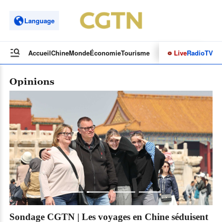
Language
Live
Radio
TV
Accueil
Chine
Monde
Économie
Tourisme
Culture&Sport
Opinions
Opinions
Pl
s
Sondage CGTN | Les voyages en Chine séduisent