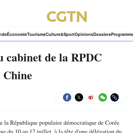
nde
Économie
Tourisme
Culture&Sport
Opinions
Dossiers
Programm
u cabinet de la RPDC
n Chine
de la République populaire démocratique de Corée
ne du 10 au 12 juillet, à la tête d'une délégation du