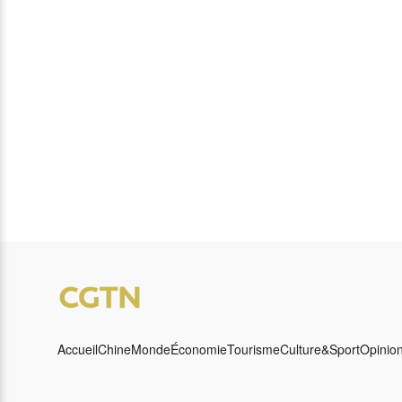
Accueil
Chine
Monde
Économie
Tourisme
Culture&Sport
Opinio