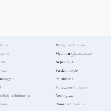
eutsch
Mongolian
Монгол
ληνικά
Myanmar
မြန်မာဘာသာ
usa
Nepali
नेपाली
עברי
Persian
فارسی
an
Magyar
Polish
Polski
ी
Portuguese
Português
an
Bahasa Indonesia
Pashto
پښتو
liano
Romanian
Română