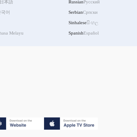
日本語
Russian
Русский
한국어
Serbian
Српски
Sinhalese
සිංහල
hasa Melayu
Spanish
Español