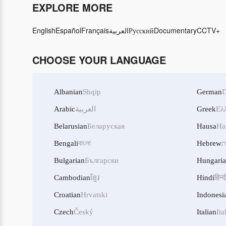
EXPLORE MORE
English
Español
Français
العربية
Русский
Documentary
CCTV+
CHOOSE YOUR LANGUAGE
Albanian
Shqip
German
D
Arabic
العربية
Greek
Ελ
Belarusian
Беларуская
Hausa
Ha
Bengali
বাংলা
Hebrew
ת
Bulgarian
Български
Hungari
Cambodian
ខ្មែរ
Hindi
हिन्द
Croatian
Hrvatski
Indonesi
Czech
Český
Italian
Ita