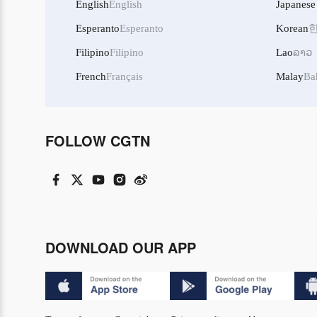
English
English
Japanese
Esperanto
Esperanto
Korean
Filipino
Filipino
Lao
ລາວ
French
Français
Malay
Ba
FOLLOW CGTN
DOWNLOAD OUR APP