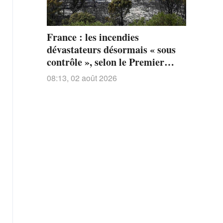
France : les incendies
dévastateurs désormais « sous
contrôle », selon le Premier
ministre
08:13, 02 août 2026