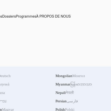
ns
Dossiers
Programmes
À PROPOS DE NOUS
eutsch
Mongolian
Монгол
ληνικά
Myanmar
မြန်မာဘာသာ
usa
Nepali
नेपाली
עברי
Persian
فارسی
an
Magyar
Polish
Polski