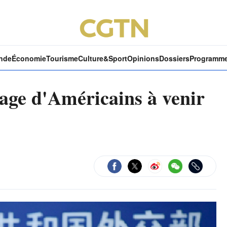
nde
Économie
Tourisme
Culture&Sport
Opinions
Dossiers
Programm
age d'Américains à venir