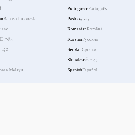
ी
Portuguese
Português
an
Bahasa Indonesia
Pashto
پښتو
liano
Romanian
Română
日本語
Russian
Русский
한국어
Serbian
Српски
Sinhalese
සිංහල
hasa Melayu
Spanish
Español