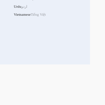
Urdu
اردو
Vietnamese
Tiếng Việt