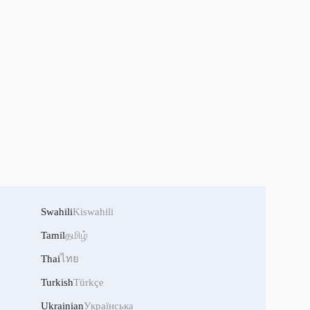
Swahili
Kiswahili
Tamil
தமிழ்
Thai
ไทย
Turkish
Türkçe
Ukrainian
Українська