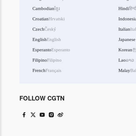
Cambodian
ខ្មែរ
Hindi
हिन्द
Croatian
Hrvatski
Indonesi
Czech
Český
Italian
Ita
English
English
Japanese
Esperanto
Esperanto
Korean
Filipino
Filipino
Lao
ລາວ
French
Français
Malay
Ba
FOLLOW CGTN