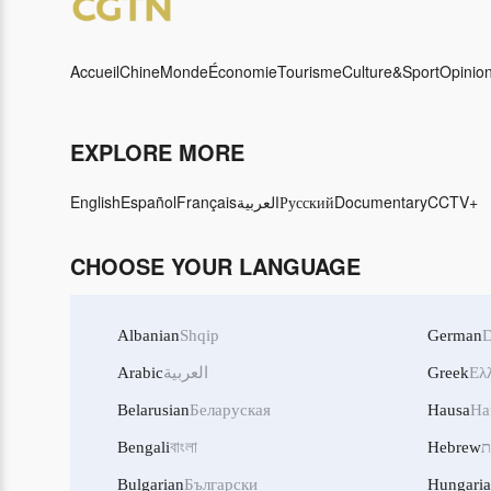
Accueil
Chine
Monde
Économie
Tourisme
Culture&Sport
Opinio
EXPLORE MORE
English
Español
Français
العربية
Русский
Documentary
CCTV+
CHOOSE YOUR LANGUAGE
Albanian
Shqip
German
D
Arabic
العربية
Greek
Ελ
Belarusian
Беларуская
Hausa
Ha
Bengali
বাংলা
Hebrew
ת
Bulgarian
Български
Hungari