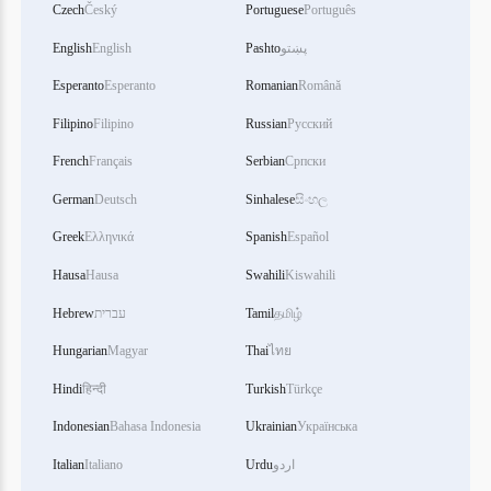
Czech
Český
Portuguese
Português
English
English
Pashto
پښتو
Esperanto
Esperanto
Romanian
Română
Filipino
Filipino
Russian
Русский
French
Français
Serbian
Српски
German
Deutsch
Sinhalese
සිංහල
Greek
Ελληνικά
Spanish
Español
Hausa
Hausa
Swahili
Kiswahili
Hebrew
עברית
Tamil
தமிழ்
Hungarian
Magyar
Thai
ไทย
Hindi
हिन्दी
Turkish
Türkçe
Indonesian
Bahasa Indonesia
Ukrainian
Українська
Italian
Italiano
Urdu
اردو