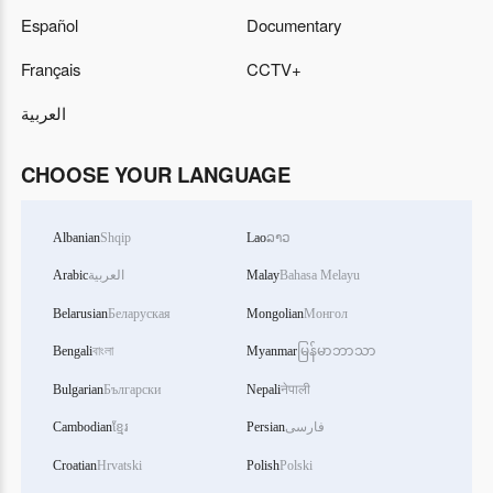
Español
Documentary
Français
CCTV+
العربية
CHOOSE YOUR LANGUAGE
Albanian
Shqip
Lao
ລາວ
Arabic
العربية
Malay
Bahasa Melayu
Belarusian
Беларуская
Mongolian
Монгол
Bengali
বাংলা
Myanmar
မြန်မာဘာသာ
Bulgarian
Български
Nepali
नेपाली
Cambodian
ខ្មែរ
Persian
فارسی
Croatian
Hrvatski
Polish
Polski