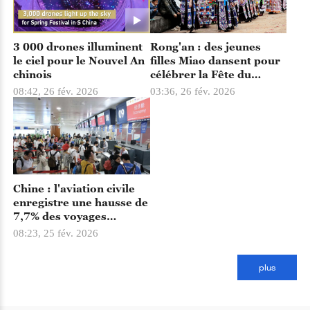
3 000 drones illuminent
Rong'an : des jeunes
le ciel pour le Nouvel An
filles Miao dansent pour
chinois
célébrer la Fête du
Printemps
08:42, 26 fév. 2026
03:36, 26 fév. 2026
Chine : l'aviation civile
enregistre une hausse de
7,7% des voyages
pendant les vacances de
08:23, 25 fév. 2026
la Fête du Printemps
plus