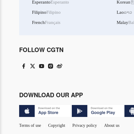
Esperanto
Esperanto
Korean
Filipino
Filipino
Lao
ລາວ
French
Français
Malay
Ba
FOLLOW CGTN
DOWNLOAD OUR APP
Terms of use
Copyright
Privacy policy
About us