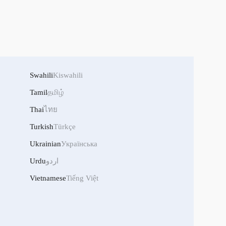
Swahili
Kiswahili
Tamil
தமிழ்
Thai
ไทย
Turkish
Türkçe
Ukrainian
Українська
Urdu
اردو
Vietnamese
Tiếng Việt