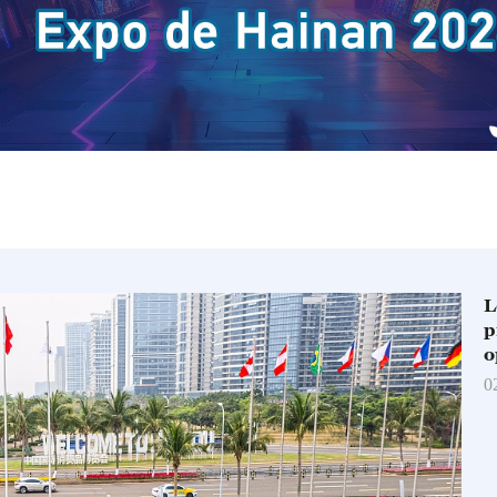
L
p
o
0