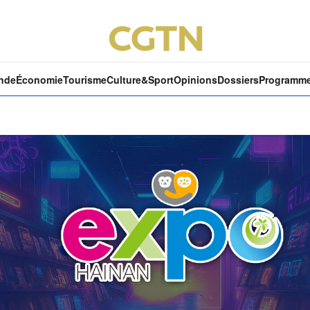
nde
Économie
Tourisme
Culture&Sport
Opinions
Dossiers
Programm