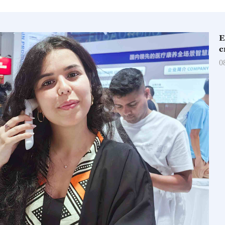
E
c
0