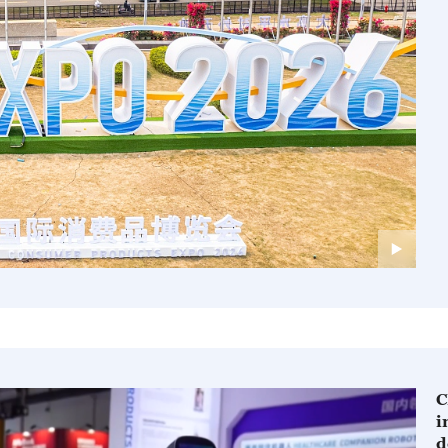
C
i
d