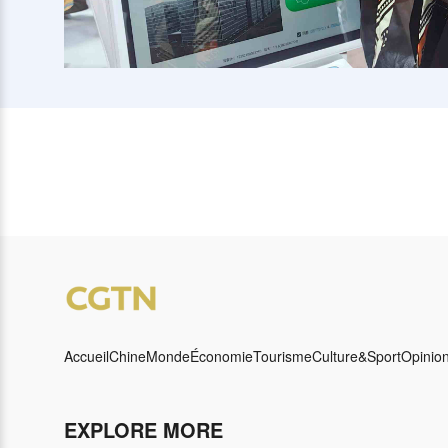
Accueil
Chine
Monde
Économie
Tourisme
Culture&Sport
Opinio
EXPLORE MORE