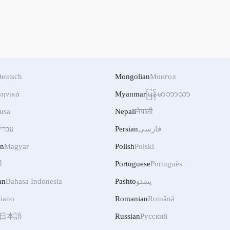
eutsch
Mongolian
Монгол
ληνικά
Myanmar
မြန်မာဘာသာ
usa
Nepali
नेपाली
עברי
Persian
فارسی
an
Magyar
Polish
Polski
ी
Portuguese
Português
an
Bahasa Indonesia
Pashto
پښتو
liano
Romanian
Română
日本語
Russian
Русский