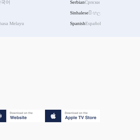
한국어
Serbian
Српски
Sinhalese
සිංහල
hasa Melayu
Spanish
Español