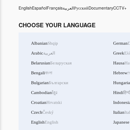
English
Español
Français
العربية
Русский
Documentary
CCTV+
CHOOSE YOUR LANGUAGE
Albanian
Shqip
German
D
Arabic
العربية
Greek
Ελ
Belarusian
Беларуская
Hausa
Ha
Bengali
বাংলা
Hebrew
ת
Bulgarian
Български
Hungari
Cambodian
ខ្មែរ
Hindi
हिन्द
Croatian
Hrvatski
Indonesi
Czech
Český
Italian
Ita
English
English
Japanese