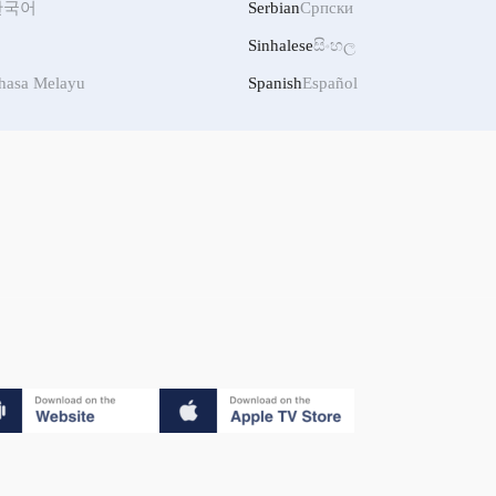
한국어
Serbian
Српски
Sinhalese
සිංහල
hasa Melayu
Spanish
Español