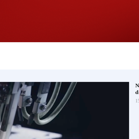
N
d
1