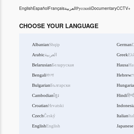
English
Español
Français
العربية
Русский
Documentary
CCTV+
CHOOSE YOUR LANGUAGE
Albanian
Shqip
German
D
Arabic
العربية
Greek
Ελ
Belarusian
Беларуская
Hausa
Ha
Bengali
বাংলা
Hebrew
ת
Bulgarian
Български
Hungari
Cambodian
ខ្មែរ
Hindi
हिन्द
Croatian
Hrvatski
Indonesi
Czech
Český
Italian
Ita
English
English
Japanese