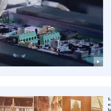
L
e
l