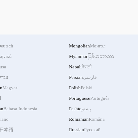
eutsch
Mongolian
Монгол
ληνικά
Myanmar
မြန်မာဘာသာ
usa
Nepali
नेपाली
עברי
Persian
فارسی
an
Magyar
Polish
Polski
ी
Portuguese
Português
an
Bahasa Indonesia
Pashto
پښتو
liano
Romanian
Română
日本語
Russian
Русский