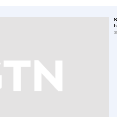
N
f
0