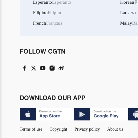
Esperanto
Esperanto
Korean
Filipino
Filipino
Lao
ລາວ
French
Français
Malay
Ba
FOLLOW CGTN
DOWNLOAD OUR APP
Terms of use
Copyright
Privacy policy
About us