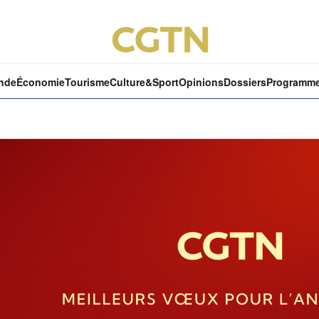
nde
Économie
Tourisme
Culture&Sport
Opinions
Dossiers
Programm