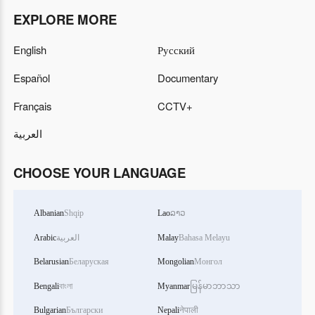
EXPLORE MORE
English
Русский
Español
Documentary
Français
CCTV+
العربية
CHOOSE YOUR LANGUAGE
Albanian
Shqip
Lao
ລາວ
Arabic
العربية
Malay
Bahasa Melayu
Belarusian
Беларуская
Mongolian
Монгол
Bengali
বাংলা
Myanmar
မြန်မာဘာသာ
Bulgarian
Български
Nepali
नेपाली