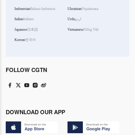
Indonesian
Bahasa Indonesia
Ukrainian
Українська
Italian
Italiano
Urdu
اردو
Japanese
日本語
Vietnamese
Tiếng Việt
Korean
한국어
FOLLOW CGTN
DOWNLOAD OUR APP