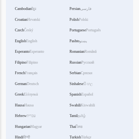
Cambodian
ខ្មែរ
Persian
فارسی
Croatian
Hrvatski
Polish
Polski
Czech
Český
Portuguese
Português
English
English
Pashto
پښتو
Esperanto
Esperanto
Romanian
Română
Filipino
Filipino
Russian
Русский
French
Français
Serbian
Српски
German
Deutsch
Sinhalese
සිංහල
Greek
Ελληνικά
Spanish
Español
Hausa
Hausa
Swahili
Kiswahili
Hebrew
עברית
Tamil
தமிழ்
Hungarian
Magyar
Thai
ไทย
Hindi
हिन्दी
Turkish
Türkçe