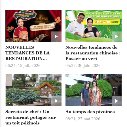
NOUVELLES
Nouvelles tendances de
TENDANCES DE LA
la restauration chinoise :
RESTAURATION
Passer au vert
CHINOISE : UN
06:24, 15 juil. 2026
05:37, 30 juin 2026
MODÈLE ALLIANT
GASTRONOMIE ET
CULTURE
Secrets de chef : Un
Au temps des pivoines
restaurant potager sur
08:21, 27 mai 2026
un toit pékinois