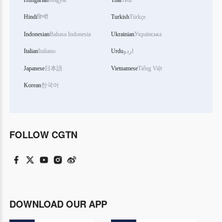
Hindi
हिन्दी
Turkish
Türkçe
Indonesian
Bahasa Indonesia
Ukrainian
Українська
Italian
Italiano
Urdu
اردو
Japanese
日本語
Vietnamese
Tiếng Việt
Korean
한국어
FOLLOW CGTN
DOWNLOAD OUR APP