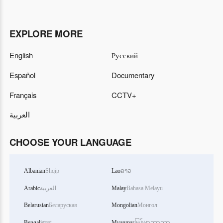
EXPLORE MORE
English
Русский
Español
Documentary
Français
CCTV+
العربية
CHOOSE YOUR LANGUAGE
Albanian
Shqip
Lao
ລາວ
Arabic
العربية
Malay
Bahasa Melayu
Belarusian
Беларуская
Mongolian
Монгол
Bengali
বাংলা
Myanmar
မြန်မာဘာသာ