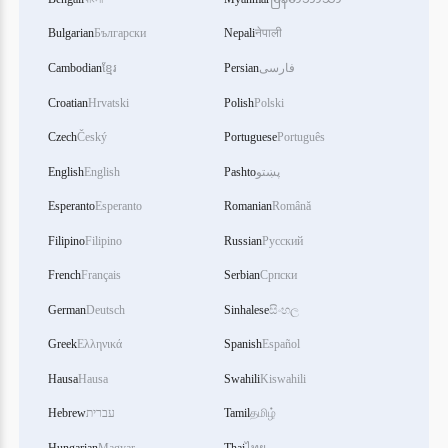
Bulgarian
Български
Nepali
नेपाली
Cambodian
ខ្មែរ
Persian
فارسی
Croatian
Hrvatski
Polish
Polski
Czech
Český
Portuguese
Português
English
English
Pashto
پښتو
Esperanto
Esperanto
Romanian
Română
Filipino
Filipino
Russian
Русский
French
Français
Serbian
Српски
German
Deutsch
Sinhalese
සිංහල
Greek
Ελληνικά
Spanish
Español
Hausa
Hausa
Swahili
Kiswahili
Hebrew
עברית
Tamil
தமிழ்
Hungarian
Magyar
Thai
ไทย