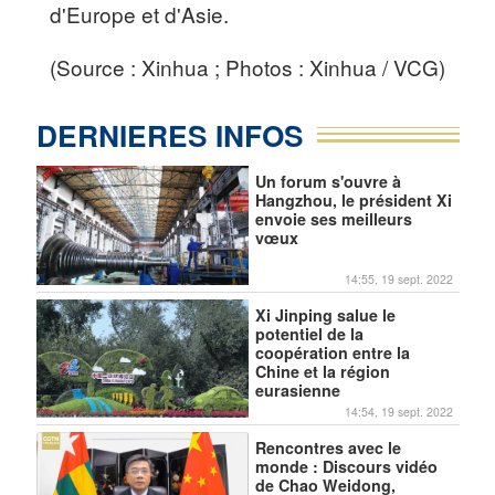
d'Europe et d'Asie.
(Source : Xinhua ; Photos : Xinhua / VCG)
DERNIERES INFOS
Un forum s'ouvre à
Hangzhou, le président Xi
envoie ses meilleurs
vœux
14:55, 19 sept. 2022
Xi Jinping salue le
potentiel de la
coopération entre la
Chine et la région
eurasienne
14:54, 19 sept. 2022
Rencontres avec le
monde : Discours vidéo
de Chao Weidong,