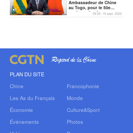
Ambassadeur de Chine
au Togo, pour le 50e
anniversaire des
09:20, 19 sept. 2022
relations Chine-Togo
PLAN DU SITE
Chine
Francophonie
Les As du Français
Monde
Économie
Culture&Sport
Événements
Photos