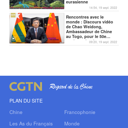
eurasienne
14:54, 19 sept. 2022
Rencontres avec le
monde : Discours vidéo
de Chao Weidong,
Ambassadeur de Chine
au Togo, pour le 50e
anniversaire des
09:20, 19 sept. 2022
relations Chine-Togo
PLAN DU SITE
Chine
Francophonie
Les As du Français
Monde