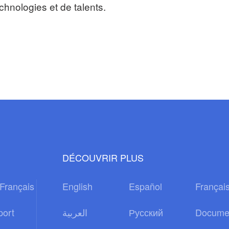
hnologies et de talents.
DÉCOUVRIR PLUS
Français
English
Español
Françai
port
العربية
Русский
Docume