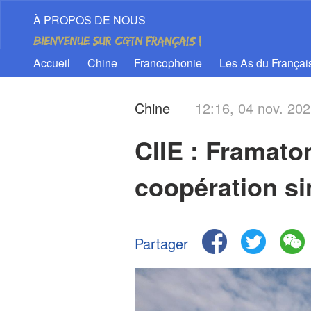
À PROPOS DE NOUS
Accueil
Chine
Francophonie
Les As du Françai
Chine
12:16, 04 nov. 20
CIIE : Framat
coopération si
Partager