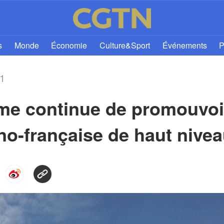
s
Monde
Économie
Culture&Sport
Événements
P
21
ome continue de promouvoi
no-française de haut nive