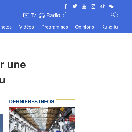
Tv
Radio
hotos
Vidéos
Programmes
Opinions
Kung-fu
r une
au
DERNIERES INFOS