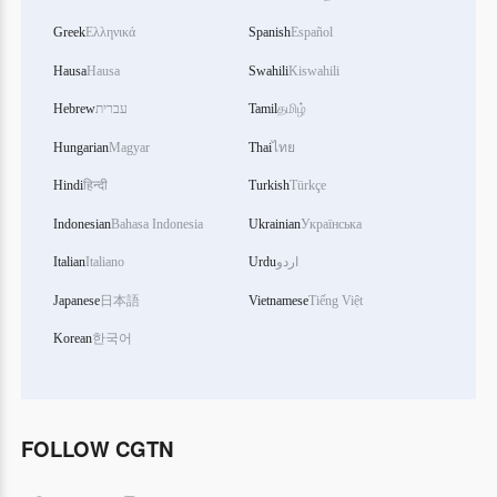
Greek
Ελληνικά
Spanish
Español
Hausa
Hausa
Swahili
Kiswahili
Hebrew
עברית
Tamil
தமிழ்
Hungarian
Magyar
Thai
ไทย
Hindi
हिन्दी
Turkish
Türkçe
Indonesian
Bahasa Indonesia
Ukrainian
Українська
Italian
Italiano
Urdu
اردو
Japanese
日本語
Vietnamese
Tiếng Việt
Korean
한국어
FOLLOW CGTN