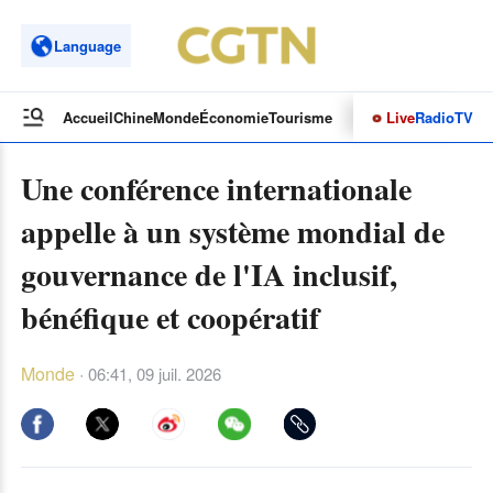
Language
Live
Radio
TV
Accueil
Chine
Monde
Économie
Tourisme
Culture&Sport
Opinions
Une conférence internationale
appelle à un système mondial de
gouvernance de l'IA inclusif,
bénéfique et coopératif
Monde
·
06:41, 09 juil. 2026