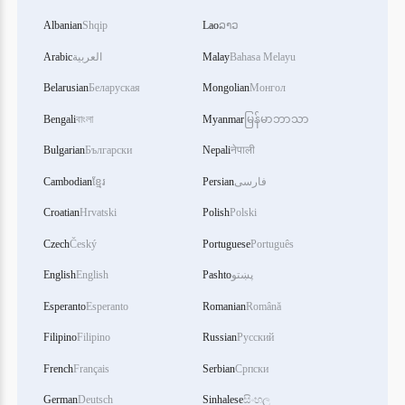
Albanian
Shqip
Lao
ລາວ
Arabic
العربية
Malay
Bahasa Melayu
Belarusian
Беларуская
Mongolian
Монгол
Bengali
বাংলা
Myanmar
မြန်မာဘာသာ
Bulgarian
Български
Nepali
नेपाली
Cambodian
ខ្មែរ
Persian
فارسی
Croatian
Hrvatski
Polish
Polski
Czech
Český
Portuguese
Português
English
English
Pashto
پښتو
Esperanto
Esperanto
Romanian
Română
Filipino
Filipino
Russian
Русский
French
Français
Serbian
Српски
German
Deutsch
Sinhalese
සිංහල