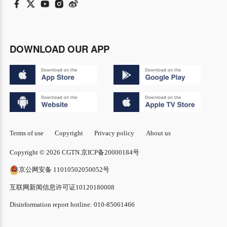
DOWNLOAD OUR APP
Terms of use
Copyright
Privacy policy
About us
Copyright © 2026 CGTN.
京ICP备20000184号
京公网安备 11010502050052号
互联网新闻信息许可证10120180008
Disinformation report hotline: 010-85061466