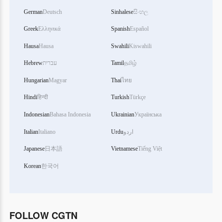
German
Deutsch
Sinhalese
සිංහල
Greek
Ελληνικά
Spanish
Español
Hausa
Hausa
Swahili
Kiswahili
Hebrew
עברית
Tamil
தமிழ்
Hungarian
Magyar
Thai
ไทย
Hindi
हिन्दी
Turkish
Türkçe
Indonesian
Bahasa Indonesia
Ukrainian
Українська
Italian
Italiano
Urdu
اردو
Japanese
日本語
Vietnamese
Tiếng Việt
Korean
한국어
FOLLOW CGTN