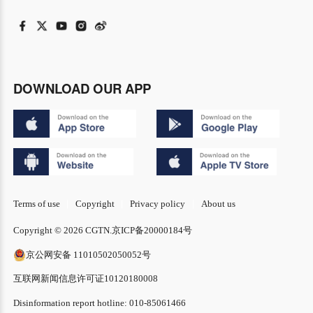
DOWNLOAD OUR APP
Terms of use
Copyright
Privacy policy
About us
Copyright © 2026 CGTN.
京ICP备20000184号
京公网安备 11010502050052号
互联网新闻信息许可证10120180008
Disinformation report hotline: 010-85061466