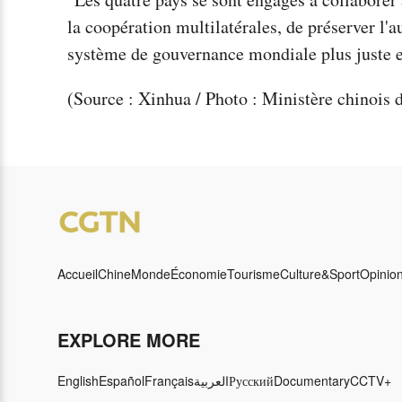
la coopération multilatérales, de préserver l'a
système de gouvernance mondiale plus juste et
(Source : Xinhua / Photo : Ministère chinois d
Accueil
Chine
Monde
Économie
Tourisme
Culture&Sport
Opinio
EXPLORE MORE
English
Español
Français
العربية
Русский
Documentary
CCTV+