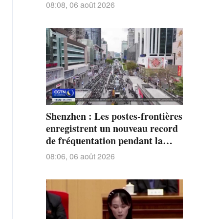
état de pénuries
08:08, 06 août 2026
Shenzhen : Les postes-frontières
enregistrent un nouveau record
de fréquentation pendant la
saison estivale
08:06, 06 août 2026