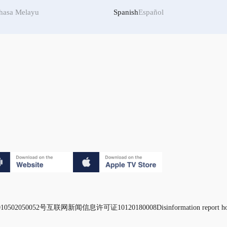
hasa Melayu
Spanish
Español
0502050052号
互联网新闻信息许可证10120180008
Disinformation report h