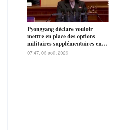
Pyongyang déclare vouloir
mettre en place des options
militaires supplémentaires en
raison des agissements du Japon
07:47, 06 août 2026