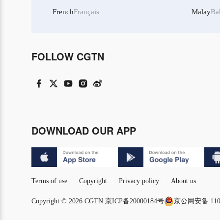
French
Français
Malay
Ba
FOLLOW CGTN
DOWNLOAD OUR APP
Terms of use
Copyright
Privacy policy
About us
Copyright © 2026 CGTN.
京ICP备20000184号
京公网安备 1101