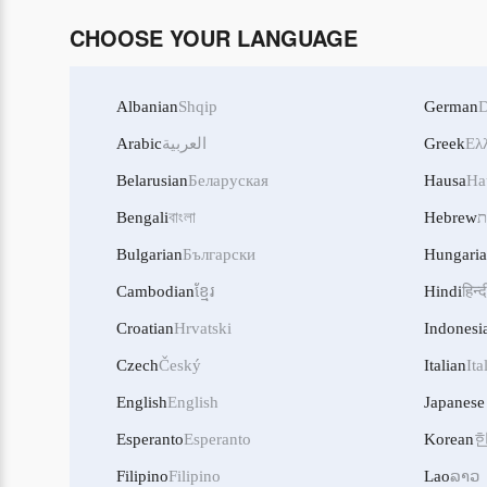
CHOOSE YOUR LANGUAGE
Albanian
Shqip
German
D
Arabic
العربية
Greek
Ελ
Belarusian
Беларуская
Hausa
Ha
Bengali
বাংলা
Hebrew
ת
Bulgarian
Български
Hungari
Cambodian
ខ្មែរ
Hindi
हिन्द
Croatian
Hrvatski
Indonesi
Czech
Český
Italian
Ita
English
English
Japanese
Esperanto
Esperanto
Korean
Filipino
Filipino
Lao
ລາວ