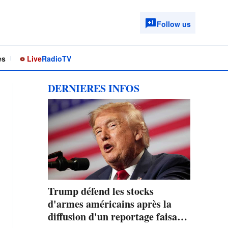
Follow us
es
Live
Radio
TV
DERNIERES INFOS
Trump défend les stocks
d'armes américains après la
diffusion d'un reportage faisant