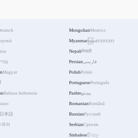
eutsch
Mongolian
Монгол
ληνικά
Myanmar
မြန်မာဘာသာ
usa
Nepali
नेपाली
עברי
Persian
فارسی
an
Magyar
Polish
Polski
ी
Portuguese
Português
an
Bahasa Indonesia
Pashto
پښتو
liano
Romanian
Română
日本語
Russian
Русский
한국어
Serbian
Српски
Sinhalese
සිංහල