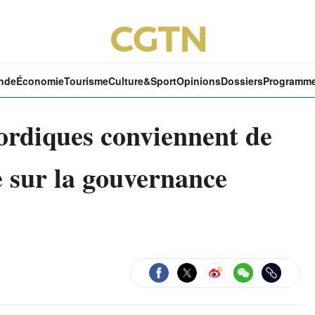
nde
Économie
Tourisme
Culture&Sport
Opinions
Dossiers
Programm
ordiques conviennent de
e sur la gouvernance