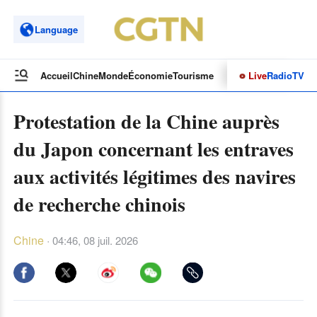
Language
Live
Radio
TV
Accueil
Chine
Monde
Économie
Tourisme
Culture&Sport
Opinions
Protestation de la Chine auprès
du Japon concernant les entraves
aux activités légitimes des navires
de recherche chinois
Chine
·
04:46, 08 juil. 2026