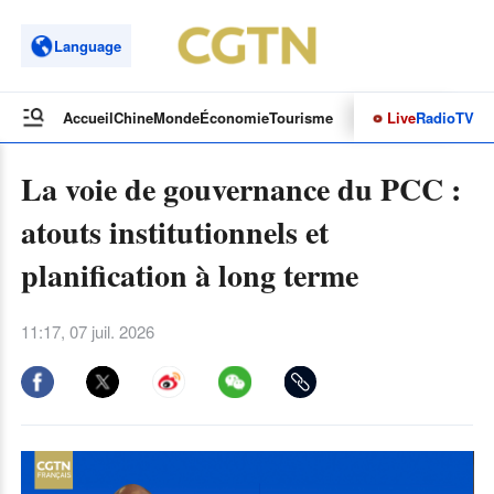
Language
Live
Radio
TV
Accueil
Chine
Monde
Économie
Tourisme
Culture&Sport
Opinions
La voie de gouvernance du PCC :
atouts institutionnels et
planification à long terme
11:17, 07 juil. 2026