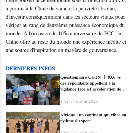
a permis à la Chine de vaincre la pauvreté absolue,
d'investir conséquemment dans les secteurs vitaux pour
s'ériger au rang de deuxième puissance économique du
monde. À l'occasion du 105e anniversaire du PCC, la
Chine offre au reste du monde une expérience inédite et
une source d'inspiration en matière de gouvernance.
DERNIERES INFOS
Questionnaire CGTN 丨 83,6 %
des répondants appellent à la
vigilance face à l’accélération de
l’expansion militaire du Japon sous
le nouveau militarisme
14:27, 06 août 2026
Afrique : un continent qui vibre au
rythme du sport