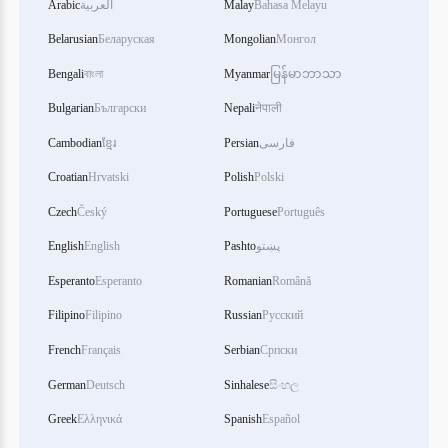
Arabic
العربية
Malay
Bahasa Melayu
Belarusian
Беларуская
Mongolian
Монгол
Bengali
বাংলা
Myanmar
မြန်မာဘာသာ
Bulgarian
Български
Nepali
नेपाली
Cambodian
ខ្មែរ
Persian
فارسی
Croatian
Hrvatski
Polish
Polski
Czech
Český
Portuguese
Português
English
English
Pashto
پښتو
Esperanto
Esperanto
Romanian
Română
Filipino
Filipino
Russian
Русский
French
Français
Serbian
Српски
German
Deutsch
Sinhalese
සිංහල
Greek
Ελληνικά
Spanish
Español