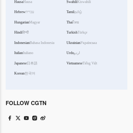
Hausa
Hausa
Swahili
Kiswahili
Hebrew
עברית
Tamil
தமிழ்
Hungarian
Magyar
Thai
ไทย
Hindi
हिन्दी
Turkish
Türkçe
Indonesian
Bahasa Indonesia
Ukrainian
Українська
Italian
Italiano
Urdu
اردو
Japanese
日本語
Vietnamese
Tiếng Việt
Korean
한국어
FOLLOW CGTN