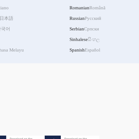
liano
Romanian
Română
日本語
Russian
Русский
한국어
Serbian
Српски
Sinhalese
සිංහල
hasa Melayu
Spanish
Español