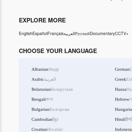
EXPLORE MORE
English
Español
Français
العربية
Русский
Documentary
CCTV+
CHOOSE YOUR LANGUAGE
Albanian
Shqip
German
D
Arabic
العربية
Greek
Ελ
Belarusian
Беларуская
Hausa
Ha
Bengali
বাংলা
Hebrew
ת
Bulgarian
Български
Hungari
Cambodian
ខ្មែរ
Hindi
हिन्द
Croatian
Hrvatski
Indonesi