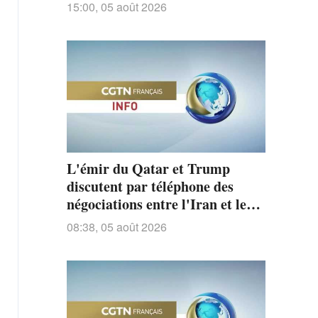
technologique ? Xi Jinping
15:00, 05 août 2026
établit des directives
stratégiques
L'émir du Qatar et Trump
discutent par téléphone des
négociations entre l'Iran et les
États-Unis
08:38, 05 août 2026