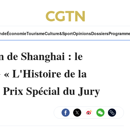
nde
Économie
Tourisme
Culture&Sport
Opinions
Dossiers
Programm
on de Shanghai : le
 L'Histoire de la
 Prix Spécial du Jury