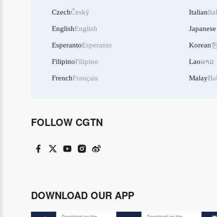
Czech
Český
Italian
Ita
English
English
Japanese
Esperanto
Esperanto
Korean
Filipino
Filipino
Lao
ລາວ
French
Français
Malay
Ba
FOLLOW CGTN
DOWNLOAD OUR APP