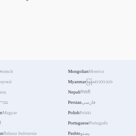
eutsch
Mongolian
Монгол
ληνικά
Myanmar
မြန်မာဘာသာ
usa
Nepali
नेपाली
עברי
Persian
فارسی
an
Magyar
Polish
Polski
ी
Portuguese
Português
an
Bahasa Indonesia
Pashto
پښتو