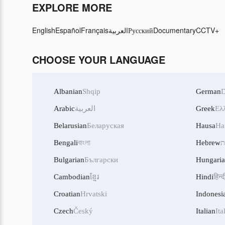
EXPLORE MORE
English
Español
Français
العربية
Русский
Documentary
CCTV+
CHOOSE YOUR LANGUAGE
Albanian
Shqip
German
D
Arabic
العربية
Greek
Ελ
Belarusian
Беларуская
Hausa
Ha
Bengali
বাংলা
Hebrew
ת
Bulgarian
Български
Hungari
Cambodian
ខ្មែរ
Hindi
हिन्द
Croatian
Hrvatski
Indonesi
Czech
Český
Italian
Ita