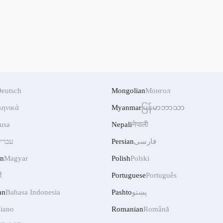
eutsch
Mongolian
Монгол
ληνικά
Myanmar
မြန်မာဘာသာ
usa
Nepali
नेपाली
עברי
Persian
فارسی
an
Magyar
Polish
Polski
ी
Portuguese
Português
an
Bahasa Indonesia
Pashto
پښتو
liano
Romanian
Română