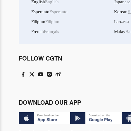
English
English
Japanese
Esperanto
Esperanto
Korean
Filipino
Filipino
Lao
ລາວ
French
Français
Malay
Ba
FOLLOW CGTN
DOWNLOAD OUR APP