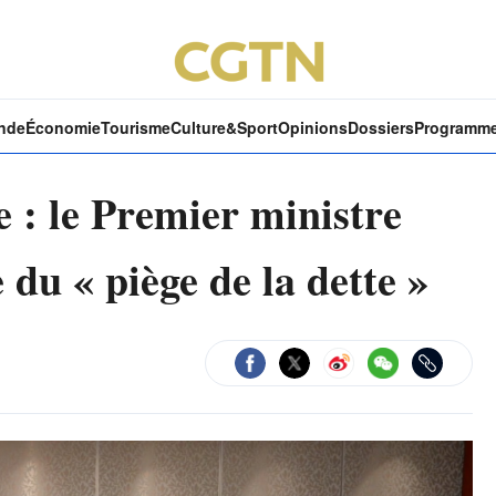
nde
Économie
Tourisme
Culture&Sport
Opinions
Dossiers
Programm
e : le Premier ministre
 du « piège de la dette »