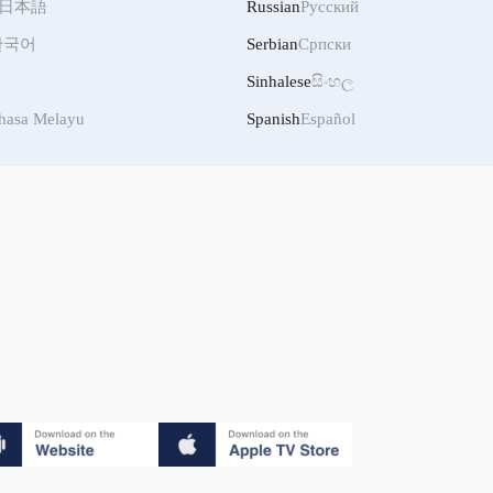
日本語
Russian
Русский
한국어
Serbian
Српски
Sinhalese
සිංහල
hasa Melayu
Spanish
Español