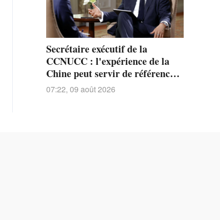
Secrétaire exécutif de la
CCNUCC : l'expérience de la
Chine peut servir de référence à
de nombreux pays
07:22, 09 août 2026