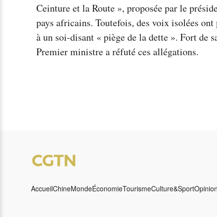
Ceinture et la Route », proposée par le présid
pays africains. Toutefois, des voix isolées on
à un soi-disant « piège de la dette ». Fort de
Premier ministre a réfuté ces allégations.
Accueil
Chine
Monde
Économie
Tourisme
Culture&Sport
Opinio