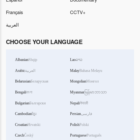
Français
CCTV+
العربية
CHOOSE YOUR LANGUAGE
Albanian
Shqip
Lao
ລາວ
Arabic
العربية
Malay
Bahasa Melayu
Belarusian
Беларуская
Mongolian
Монгол
Bengali
বাংলা
Myanmar
မြန်မာဘာသာ
Bulgarian
Български
Nepali
नेपाली
Cambodian
ខ្មែរ
Persian
فارسی
Croatian
Hrvatski
Polish
Polski
Czech
Český
Portuguese
Português