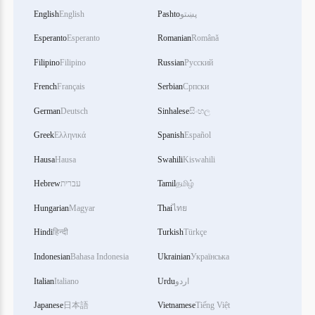
English
English
Pashto
پښتو
Esperanto
Esperanto
Romanian
Română
Filipino
Filipino
Russian
Русский
French
Français
Serbian
Српски
German
Deutsch
Sinhalese
සිංහල
Greek
Ελληνικά
Spanish
Español
Hausa
Hausa
Swahili
Kiswahili
Hebrew
עברית
Tamil
தமிழ்
Hungarian
Magyar
Thai
ไทย
Hindi
हिन्दी
Turkish
Türkçe
Indonesian
Bahasa Indonesia
Ukrainian
Українська
Italian
Italiano
Urdu
اردو
Japanese
日本語
Vietnamese
Tiếng Việt