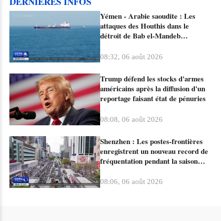
DERNIERES INFOS
Yémen - Arabie saoudite : Les
attaques des Houthis dans le
détroit de Bab el-Mandeb
menacent la chaîne
d'approvisionnement en Afrique de
08:32, 06 août 2026
l'Est
Trump défend les stocks d'armes
américains après la diffusion d'un
reportage faisant état de pénuries
08:08, 06 août 2026
Shenzhen : Les postes-frontières
enregistrent un nouveau record de
fréquentation pendant la saison
estivale
08:06, 06 août 2026