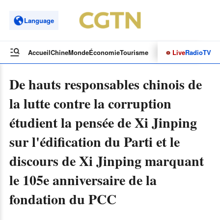
Language
Live
Radio
TV
Accueil
Chine
Monde
Économie
Tourisme
Culture&Sport
Opinions
De hauts responsables chinois de
la lutte contre la corruption
étudient la pensée de Xi Jinping
sur l'édification du Parti et le
discours de Xi Jinping marquant
le 105e anniversaire de la
fondation du PCC