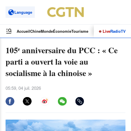
Language
Live
Radio
TV
Accueil
Chine
Monde
Économie
Tourisme
Culture&Sport
Opinions
105ᵉ anniversaire du PCC : « Ce
parti a ouvert la voie au
socialisme à la chinoise »
05:59, 04 juil. 2026