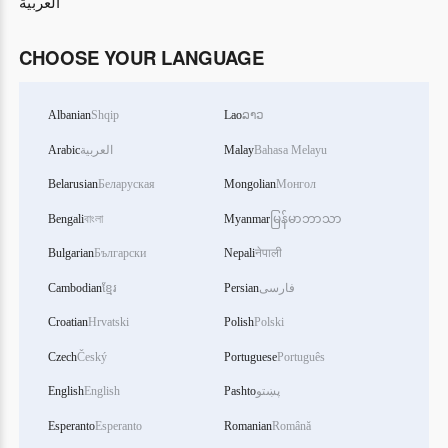
العربية
CHOOSE YOUR LANGUAGE
Albanian
Shqip
Lao
ລາວ
Arabic
العربية
Malay
Bahasa Melayu
Belarusian
Беларуская
Mongolian
Монгол
Bengali
বাংলা
Myanmar
မြန်မာဘာသာ
Bulgarian
Български
Nepali
नेपाली
Cambodian
ខ្មែរ
Persian
فارسی
Croatian
Hrvatski
Polish
Polski
Czech
Český
Portuguese
Português
English
English
Pashto
پښتو
Esperanto
Esperanto
Romanian
Română