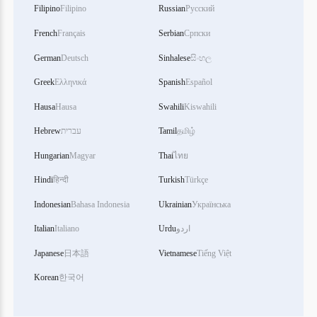
Filipino
Filipino
Russian
Русский
French
Français
Serbian
Српски
German
Deutsch
Sinhalese
සිංහල
Greek
Ελληνικά
Spanish
Español
Hausa
Hausa
Swahili
Kiswahili
Hebrew
עברית
Tamil
தமிழ்
Hungarian
Magyar
Thai
ไทย
Hindi
हिन्दी
Turkish
Türkçe
Indonesian
Bahasa Indonesia
Ukrainian
Українська
Italian
Italiano
Urdu
اردو
Japanese
日本語
Vietnamese
Tiếng Việt
Korean
한국어