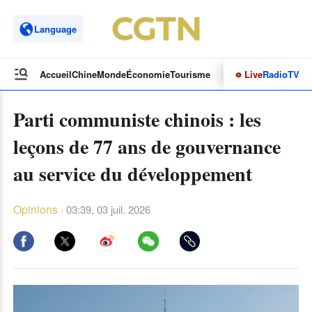
Language
Live
Radio
TV
Accueil
Chine
Monde
Économie
Tourisme
Culture&Sport
Opinions
Parti communiste chinois : les
leçons de 77 ans de gouvernance
au service du développement
Opinions
·
03:39, 03 juil. 2026