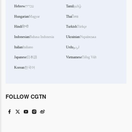
Hebrew
עברית
Tamil
தமிழ்
Hungarian
Magyar
Thai
ไทย
Hindi
हिन्दी
Turkish
Türkçe
Indonesian
Bahasa Indonesia
Ukrainian
Українська
Italian
Italiano
Urdu
اردو
Japanese
日本語
Vietnamese
Tiếng Việt
Korean
한국어
FOLLOW CGTN