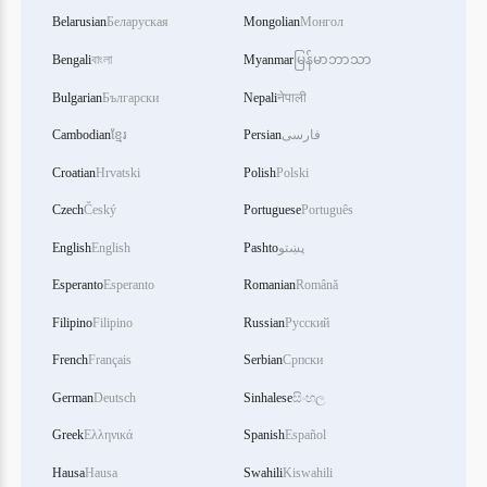
Belarusian
Беларуская
Mongolian
Монгол
Bengali
বাংলা
Myanmar
မြန်မာဘာသာ
Bulgarian
Български
Nepali
नेपाली
Cambodian
ខ្មែរ
Persian
فارسی
Croatian
Hrvatski
Polish
Polski
Czech
Český
Portuguese
Português
English
English
Pashto
پښتو
Esperanto
Esperanto
Romanian
Română
Filipino
Filipino
Russian
Русский
French
Français
Serbian
Српски
German
Deutsch
Sinhalese
සිංහල
Greek
Ελληνικά
Spanish
Español
Hausa
Hausa
Swahili
Kiswahili