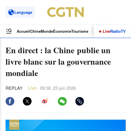
Language
Live
Radio
TV
Accueil
Chine
Monde
Économie
Tourisme
Culture&Sport
Opinions
En direct : la Chine publie un
livre blanc sur la gouvernance
mondiale
Live
·
REPLAY
09:38, 23 juin 2026