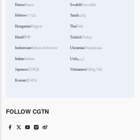
Hausa
Hausa
Swahili
Kiswahili
Hebrew
עברית
Tamil
தமிழ்
Hungarian
Magyar
Thai
ไทย
Hindi
हिन्दी
Turkish
Türkçe
Indonesian
Bahasa Indonesia
Ukrainian
Українська
Italian
Italiano
Urdu
اردو
Japanese
日本語
Vietnamese
Tiếng Việt
Korean
한국어
FOLLOW CGTN