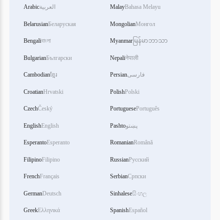
Arabic
العربية
Malay
Bahasa Melayu
Belarusian
Беларуская
Mongolian
Монгол
Bengali
বাংলা
Myanmar
မြန်မာဘာသာ
Bulgarian
Български
Nepali
नेपाली
Cambodian
ខ្មែរ
Persian
فارسی
Croatian
Hrvatski
Polish
Polski
Czech
Český
Portuguese
Português
English
English
Pashto
پښتو
Esperanto
Esperanto
Romanian
Română
Filipino
Filipino
Russian
Русский
French
Français
Serbian
Српски
German
Deutsch
Sinhalese
සිංහල
Greek
Ελληνικά
Spanish
Español