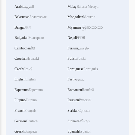
Arabic
العربية
Malay
Bahasa Melayu
Belarusian
Беларуская
Mongolian
Монгол
Bengali
বাংলা
Myanmar
မြန်မာဘာသာ
Bulgarian
Български
Nepali
नेपाली
Cambodian
ខ្មែរ
Persian
فارسی
Croatian
Hrvatski
Polish
Polski
Czech
Český
Portuguese
Português
English
English
Pashto
پښتو
Esperanto
Esperanto
Romanian
Română
Filipino
Filipino
Russian
Русский
French
Français
Serbian
Српски
German
Deutsch
Sinhalese
සිංහල
Greek
Ελληνικά
Spanish
Español