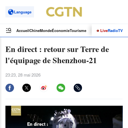
Language
Live
Radio
TV
Accueil
Chine
Monde
Économie
Tourisme
Culture&Sport
Opinions
En direct : retour sur Terre de
l'équipage de Shenzhou-21
23:23, 28 mai 2026