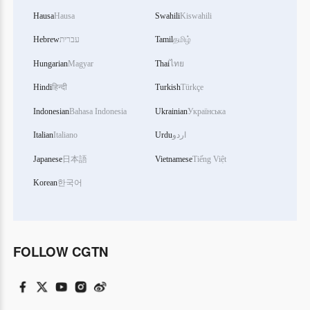
Hausa
Hausa
Swahili
Kiswahili
Hebrew
עברית
Tamil
தமிழ்
Hungarian
Magyar
Thai
ไทย
Hindi
हिन्दी
Turkish
Türkçe
Indonesian
Bahasa Indonesia
Ukrainian
Українська
Italian
Italiano
Urdu
اردو
Japanese
日本語
Vietnamese
Tiếng Việt
Korean
한국어
FOLLOW CGTN