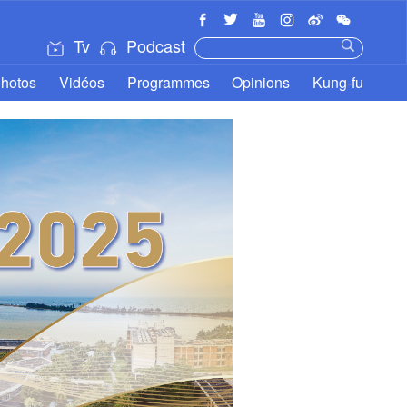
Tv
Podcast
hotos
Vidéos
Programmes
Opinions
Kung-fu