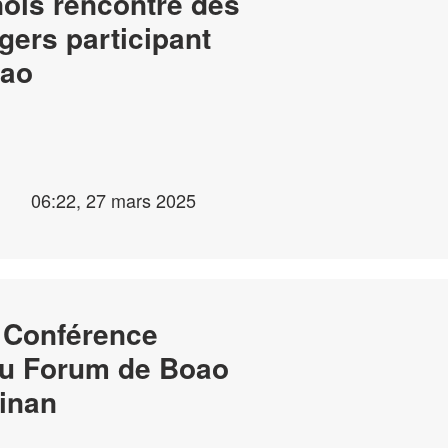
ois rencontre des
gers participant
oao
06:22, 27 mars 2025
a Conférence
du Forum de Boao
ainan