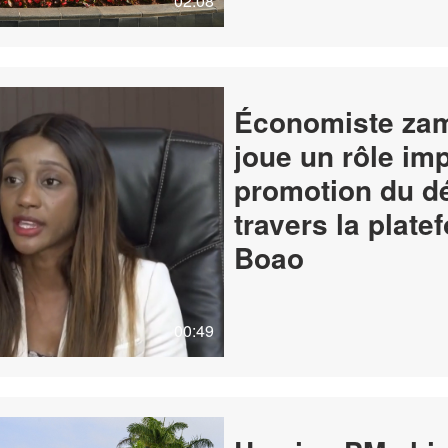
02:08
Économiste zam
joue un rôle im
promotion du d
travers la plat
Boao
00:49