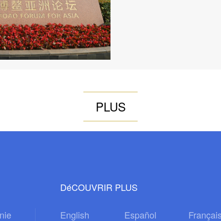
PLUS
DéCOUVRIR PLUS
nie
English
Español
Françai