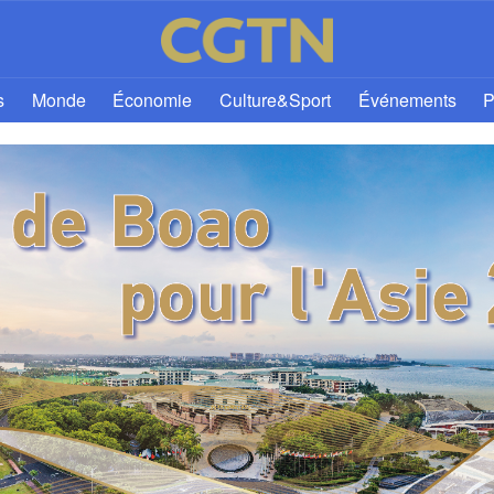
s
Monde
Économie
Culture&Sport
Événements
P