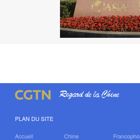
PLAN DU SITE
Accueil
Chine
Francopho