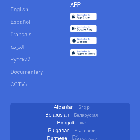
APP
English
Español
Français
العربية
Русский
Documentary
CCTV+
Albanian
Shqip
Belarusian
Беларуская
Bengali
বাংলা
Bulgarian
Български
Burmese
မြန်မာဘာသာ