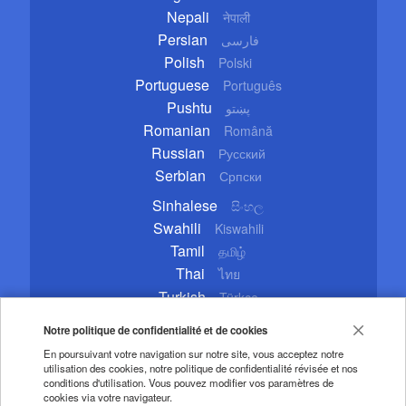
Nepali
नेपाली
Persian
فارسی
Polish
Polski
Portuguese
Português
Pushtu
پښتو
Romanian
Română
Russian
Русский
Serbian
Српски
Sinhalese
සිංහල
Swahili
Kiswahili
Tamil
தமிழ்
Thai
ไทย
Turkish
Türkçe
Ukrainian
Українська
Notre politique de confidentialité et de cookies
Urdu
اردو
En poursuivant votre navigation sur notre site, vous acceptez notre
Vietnamese
Tiếng Việt
utilisation des cookies, notre politique de confidentialité révisée et nos
conditions d'utilisation. Vous pouvez modifier vos paramètres de
cookies via votre navigateur.
Copyright © 2020 CGTN. Beijing ICP prepared NO.16065310-3