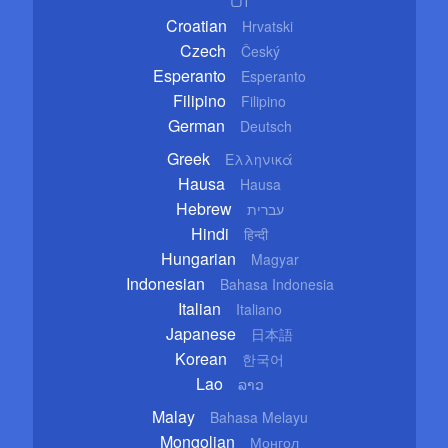
Croatian
Hrvatski
Czech
Český
Esperanto
Esperanto
Filipino
Filipino
German
Deutsch
Greek
Ελληνικά
Hausa
Hausa
Hebrew
עברית
Hindi
हिन्दी
Hungarian
Magyar
Indonesian
Bahasa Indonesia
Italian
Italiano
Japanese
日本語
Korean
한국어
Lao
ລາວ
Malay
Bahasa Melayu
Mongolian
Монгол