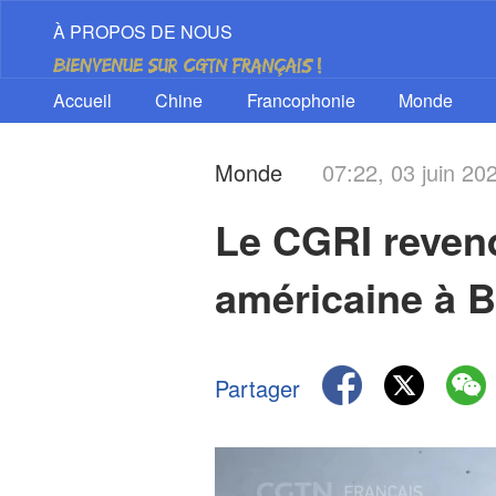
À PROPOS DE NOUS
Accueil
Chine
Francophonie
Monde
Monde
07:22, 03 juin 20
Le CGRI revendi
américaine à B
Partager