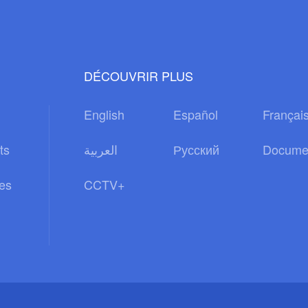
DÉCOUVRIR PLUS
English
Español
Françai
ts
العربية
Русский
Docume
es
CCTV+