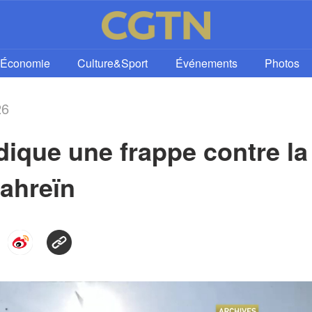
Économie
Culture&Sport
Événements
Photos
26
que une frappe contre la 5
ahreïn