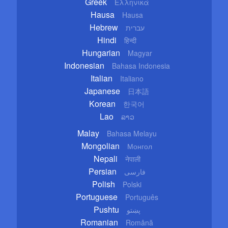
Greek
Ελληνικά
Hausa
Hausa
Hebrew
עברית
Hindi
हिन्दी
Hungarian
Magyar
Indonesian
Bahasa Indonesia
Italian
Italiano
Japanese
日本語
Korean
한국어
Lao
ລາວ
Malay
Bahasa Melayu
Mongolian
Монгол
Nepali
नेपाली
Persian
فارسی
Polish
Polski
Portuguese
Português
Pushtu
پښتو
Romanian
Română