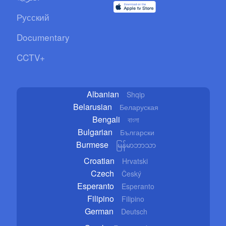
Русский
Documentary
CCTV+
Albanian
Shqip
Belarusian
Беларуская
Bengali
বাংলা
Bulgarian
Български
Burmese
မြန်မာဘာသာ
Croatian
Hrvatski
Czech
Český
Esperanto
Esperanto
Filipino
Filipino
German
Deutsch