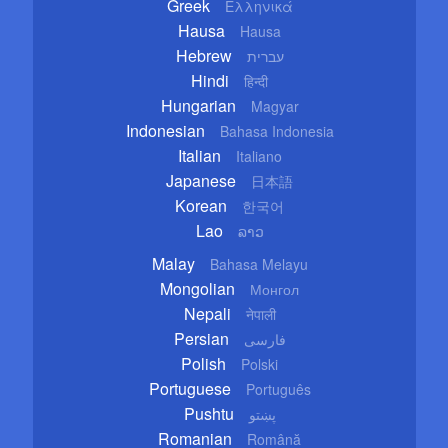
Greek
Ελληνικά
Hausa
Hausa
Hebrew
עברית
Hindi
हिन्दी
Hungarian
Magyar
Indonesian
Bahasa Indonesia
Italian
Italiano
Japanese
日本語
Korean
한국어
Lao
ລາວ
Malay
Bahasa Melayu
Mongolian
Монгол
Nepali
नेपाली
Persian
فارسی
Polish
Polski
Portuguese
Português
Pushtu
پښتو
Romanian
Română