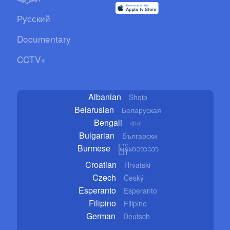
Русский
Documentary
CCTV+
Albanian
Shqip
Belarusian
Беларуская
Bengali
বাংলা
Bulgarian
Български
Burmese
မြန်မာဘာသာ
Croatian
Hrvatski
Czech
Český
Esperanto
Esperanto
Filipino
Filipino
German
Deutsch