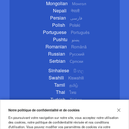
Mongolian
Монгол
Nepali
नेपाली
Persian
فارسی
Polish
Polski
Portuguese
Português
Pushtu
پښتو
Romanian
Română
Russian
Русский
Serbian
Српски
Sinhalese
සිංහල
Swahili
Kiswahili
Tamil
தமிழ்
Thai
ไทย
Turkish
Türkçe
Ukrainian
Українська
Notre politique de confidentialité et de cookies
Urdu
اردو
En poursuivant votre navigation sur notre site, vous acceptez notre utilisation
Vietnamese
Tiếng Việt
des cookies, notre politique de confidentialité révisée et nos conditions
d'utilisation. Vous pouvez modifier vos paramètres de cookies via votre