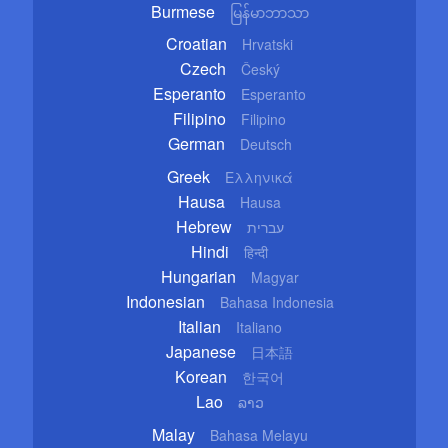
Burmese
မြန်မာဘာသာ
Croatian
Hrvatski
Czech
Český
Esperanto
Esperanto
Filipino
Filipino
German
Deutsch
Greek
Ελληνικά
Hausa
Hausa
Hebrew
עברית
Hindi
हिन्दी
Hungarian
Magyar
Indonesian
Bahasa Indonesia
Italian
Italiano
Japanese
日本語
Korean
한국어
Lao
ລາວ
Malay
Bahasa Melayu