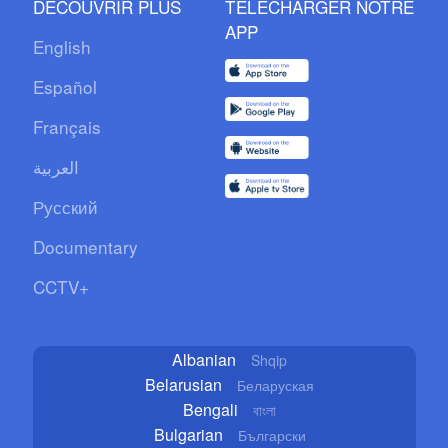
DÉCOUVRIR PLUS
TÉLÉCHARGER NOTRE
APP
English
Español
Français
العربية
Русский
Documentary
CCTV+
Albanian
Shqip
Belarusian
Беларуская
Bengali
বাংলা
Bulgarian
Български