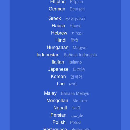
Filipino
Filipino
German
Deutsch
Greek
Ελληνικά
Hausa
Hausa
Hebrew
עברית
Hindi
हिन्दी
Hungarian
Magyar
Indonesian
Bahasa Indonesia
Italian
Italiano
Japanese
日本語
Korean
한국어
Lao
ລາວ
Malay
Bahasa Melayu
Mongolian
Монгол
Nepali
नेपाली
Persian
فارسی
Polish
Polski
Portuguese
Português