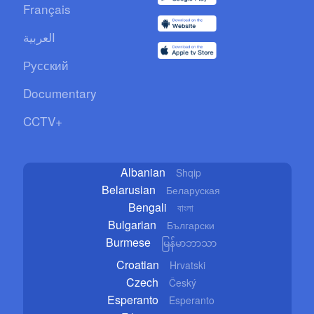
Français
العربية
Русский
Documentary
CCTV+
Albanian
Shqip
Belarusian
Беларуская
Bengali
বাংলা
Bulgarian
Български
Burmese
မြန်မာဘာသာ
Croatian
Hrvatski
Czech
Český
Esperanto
Esperanto