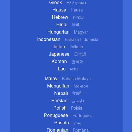
Greek
Ελληνικά
Hausa
Hausa
Hebrew
עברית
Hindi
हिन्दी
Hungarian
Magyar
Indonesian
Bahasa Indonesia
Italian
Italiano
Japanese
日本語
Korean
한국어
Lao
ລາວ
Malay
Bahasa Melayu
Mongolian
Монгол
Nepali
नेपाली
Persian
فارسی
Polish
Polski
Portuguese
Português
Pushtu
پښتو
Romanian
Română