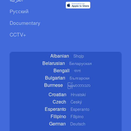
Русский
Documentary
CCTV+
Albanian
Shqip
Belarusian
Беларуская
Bengali
বাংলা
Bulgarian
Български
Burmese
မြန်မာဘာသာ
Croatian
Hrvatski
Czech
Český
Esperanto
Esperanto
Filipino
Filipino
German
Deutsch