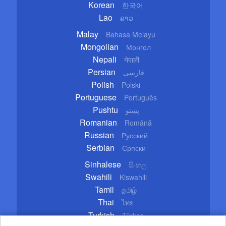
Korean
한국어
Lao
ລາວ
Malay
Bahasa Melayu
Mongolian
Монгол
Nepali
नेपाली
Persian
فارسی
Polish
Polski
Portuguese
Português
Pushtu
پښتو
Romanian
Română
Russian
Русский
Serbian
Српски
Sinhalese
සිංහල
Swahili
Kiswahili
Tamil
தமிழ்
Thai
ไทย
Turkish
Türkçe