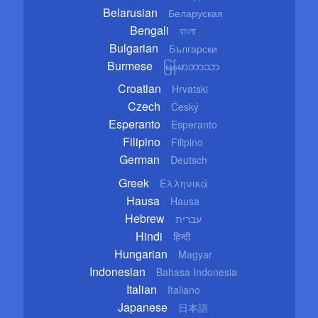
Belarusian
Беларуская
Bengali
বাংলা
Bulgarian
Български
Burmese
မြန်မာဘာသာ
Croatian
Hrvatski
Czech
Český
Esperanto
Esperanto
Filipino
Filipino
German
Deutsch
Greek
Ελληνικά
Hausa
Hausa
Hebrew
עברית
Hindi
हिन्दी
Hungarian
Magyar
Indonesian
Bahasa Indonesia
Italian
Italiano
Japanese
日本語