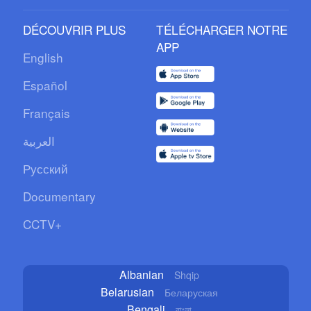
DÉCOUVRIR PLUS
TÉLÉCHARGER NOTRE
APP
English
Español
Français
العربية
Русский
Documentary
CCTV+
Albanian
Shqip
Belarusian
Беларуская
Bengali
বাংলা