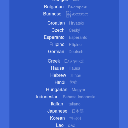
Bulgarian
Български
Burmese
မြန်မာဘာသာ
Croatian
Hrvatski
Czech
Český
Esperanto
Esperanto
Filipino
Filipino
German
Deutsch
Greek
Ελληνικά
Hausa
Hausa
Hebrew
עברית
Hindi
हिन्दी
Hungarian
Magyar
Indonesian
Bahasa Indonesia
Italian
Italiano
Japanese
日本語
Korean
한국어
Lao
ລາວ