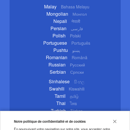
Malay
Bahasa Melayu
Mongolian
Монгол
Nepali
नेपाली
Persian
فارسی
Polish
Polski
Portuguese
Português
Pushtu
پښتو
Romanian
Română
Russian
Русский
Serbian
Српски
Sinhalese
සිංහල
Swahili
Kiswahili
Tamil
தமிழ்
Thai
ไทย
Turkish
Türkçe
Ukrainian
Українська
Notre politique de confidentialité et de cookies
Urdu
اردو
En poursuivant votre navigation sur notre site, vous acceptez notre