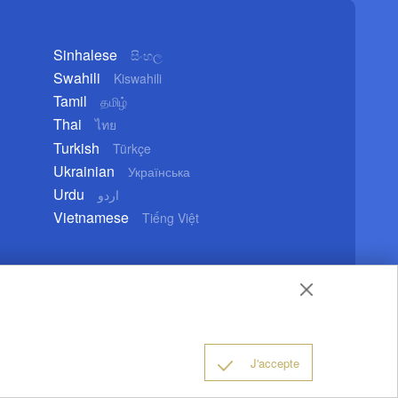
Sinhalese
සිංහල
Swahili
Kiswahili
Tamil
தமிழ்
Thai
ไทย
Turkish
Türkçe
Ukrainian
Українська
Urdu
اردو
Vietnamese
Tiếng Việt
d'utilisation
Droits d'auteur
Politique de confidentialité
J'accepte