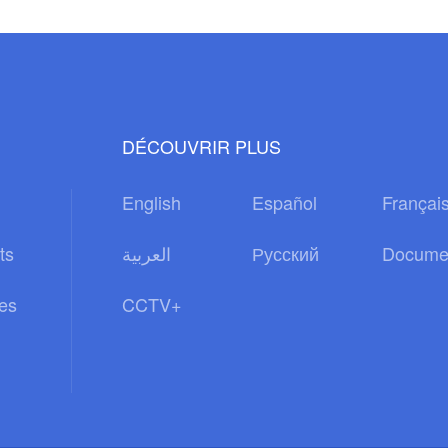
DÉCOUVRIR PLUS
English
Español
Françai
ts
العربية
Русский
Docume
es
CCTV+