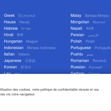
Greek
Malay
Ελληνικά
Bahasa Melayu
Hausa
Mongolian
Hausa
Монгол
Hebrew
Nepali
עברית
नेपाली
Hindi
Persian
हिन्दी
فارسی
Hungarian
Polish
Magyar
Polski
Indonesian
Portuguese
Bahasa Indonesia
Português
Italian
Pushtu
Italiano
پښتو
Japanese
Romanian
日本語
Română
Korean
Russian
한국어
Русский
Lao
Serbian
ລາວ
Српски
lisation des cookies, notre politique de confidentialité révisée et nos
ies via votre navigateur.
Conditions 