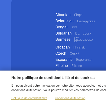
Albanian
Shqip
Belarusian
Беларуская
Bengali
বাংলা
Bulgarian
Български
Burmese
မြန်မာဘာသာ
Croatian
Hrvatski
Czech
Český
Esperanto
Esperanto
Filipino
Filipino
German
Deutsch
Notre politique de confidentialité et de cookies
En poursuivant votre navigation sur notre site, vous acceptez notre uti
conditions d'utilisation. Vous pouvez modifier vos paramètres de cook
Copyright © 2020 CGTN. Beijing ICP prepared NO.16065310-3
Politique de confidentialité
Conditions d'utilisation