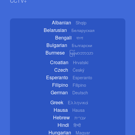
CCTV+
Albanian
Shqip
Belarusian
Беларуская
Bengali
বাংলা
Bulgarian
Български
Burmese
မြန်မာဘာသာ
Croatian
Hrvatski
Czech
Český
Esperanto
Esperanto
Filipino
Filipino
German
Deutsch
Greek
Ελληνικά
Hausa
Hausa
Hebrew
עברית
Hindi
हिन्दी
Hungarian
Magyar