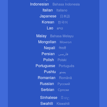
Indonesian
Bahasa Indonesia
Italian
Italiano
Japanese
日本語
Korean
한국어
Lao
ລາວ
Malay
Bahasa Melayu
Mongolian
Монгол
Nepali
नेपाली
Persian
فارسی
Polish
Polski
Portuguese
Português
Pushtu
پښتو
Romanian
Română
Russian
Русский
Serbian
Српски
Sinhalese
සිංහල
Swahili
Kiswahili