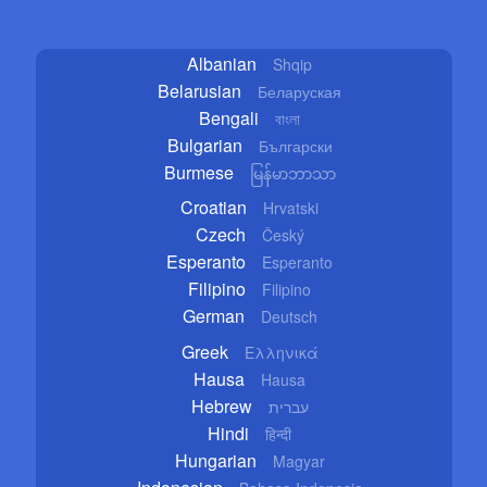
Albanian
Shqip
Belarusian
Беларуская
Bengali
বাংলা
Bulgarian
Български
Burmese
မြန်မာဘာသာ
Croatian
Hrvatski
Czech
Český
Esperanto
Esperanto
Filipino
Filipino
German
Deutsch
Greek
Ελληνικά
Hausa
Hausa
Hebrew
עברית
Hindi
हिन्दी
Hungarian
Magyar