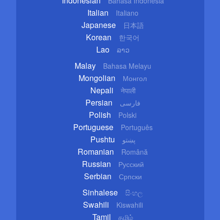
Indonesian
Bahasa Indonesia
Italian
Italiano
Japanese
日本語
Korean
한국어
Lao
ລາວ
Malay
Bahasa Melayu
Mongolian
Монгол
Nepali
नेपाली
Persian
فارسی
Polish
Polski
Portuguese
Português
Pushtu
پښتو
Romanian
Română
Russian
Русский
Serbian
Српски
Sinhalese
සිංහල
Swahili
Kiswahili
Tamil
தமிழ்