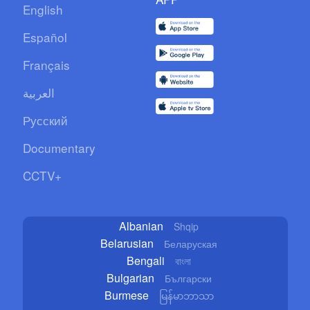
English
Español
Français
العربية
Русский
Documentary
CCTV+
Albanian
Shqip
Belarusian
Беларуская
Bengali
বাংলা
Bulgarian
Български
Burmese
မြန်မာဘာသာ