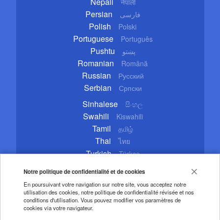
Nepali
नेपाली
Persian
فارسی
Polish
Polski
Portuguese
Português
Pushtu
پښتو
Romanian
Română
Russian
Русский
Serbian
Српски
Sinhalese
සිංහල
Swahili
Kiswahili
Tamil
தமிழ்
Thai
ไทย
Turkish
Türkçe
Ukrainian
Українська
Notre politique de confidentialité et de cookies
Urdu
اردو
En poursuivant votre navigation sur notre site, vous acceptez notre
Vietnamese
Tiếng Việt
utilisation des cookies, notre politique de confidentialité révisée et nos
conditions d'utilisation. Vous pouvez modifier vos paramètres de
cookies via votre navigateur.
Copyright © 2020 CGTN. Beijing ICP prepared NO.16065310-3