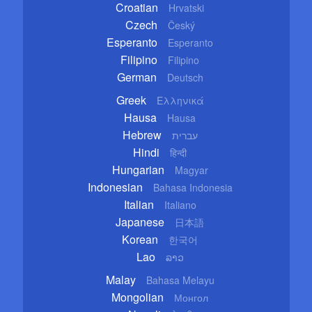
Croatian
Hrvatski
Czech
Český
Esperanto
Esperanto
Filipino
Filipino
German
Deutsch
Greek
Ελληνικά
Hausa
Hausa
Hebrew
עברית
Hindi
हिन्दी
Hungarian
Magyar
Indonesian
Bahasa Indonesia
Italian
Italiano
Japanese
日本語
Korean
한국어
Lao
ລາວ
Malay
Bahasa Melayu
Mongolian
Монгол