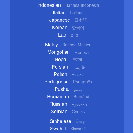
Indonesian
Bahasa Indonesia
Italian
Italiano
Japanese
日本語
Korean
한국어
Lao
ລາວ
Malay
Bahasa Melayu
Mongolian
Монгол
Nepali
नेपाली
Persian
فارسی
Polish
Polski
Portuguese
Português
Pushtu
پښتو
Romanian
Română
Russian
Русский
Serbian
Српски
Sinhalese
සිංහල
Swahili
Kiswahili