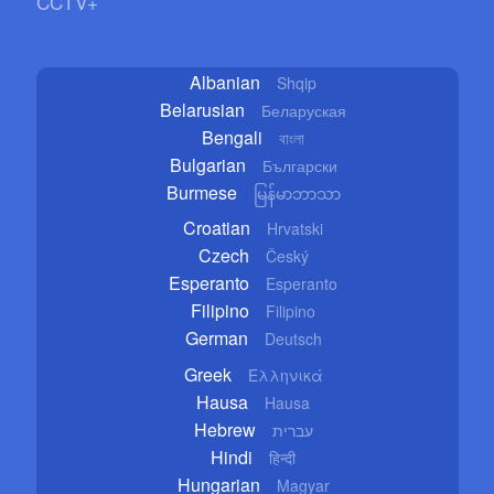
CCTV+
Albanian
Shqip
Belarusian
Беларуская
Bengali
বাংলা
Bulgarian
Български
Burmese
မြန်မာဘာသာ
Croatian
Hrvatski
Czech
Český
Esperanto
Esperanto
Filipino
Filipino
German
Deutsch
Greek
Ελληνικά
Hausa
Hausa
Hebrew
עברית
Hindi
हिन्दी
Hungarian
Magyar