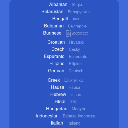
Albanian
Shqip
Belarusian
Беларуская
Bengali
বাংলা
Bulgarian
Български
Burmese
မြန်မာဘာသာ
Croatian
Hrvatski
Czech
Český
Esperanto
Esperanto
Filipino
Filipino
German
Deutsch
Greek
Ελληνικά
Hausa
Hausa
Hebrew
עברית
Hindi
हिन्दी
Hungarian
Magyar
Indonesian
Bahasa Indonesia
Italian
Italiano