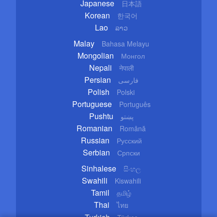
Japanese
日本語
Korean
한국어
Lao
ລາວ
Malay
Bahasa Melayu
Mongolian
Монгол
Nepali
नेपाली
Persian
فارسی
Polish
Polski
Portuguese
Português
Pushtu
پښتو
Romanian
Română
Russian
Русский
Serbian
Српски
Sinhalese
සිංහල
Swahili
Kiswahili
Tamil
தமிழ்
Thai
ไทย