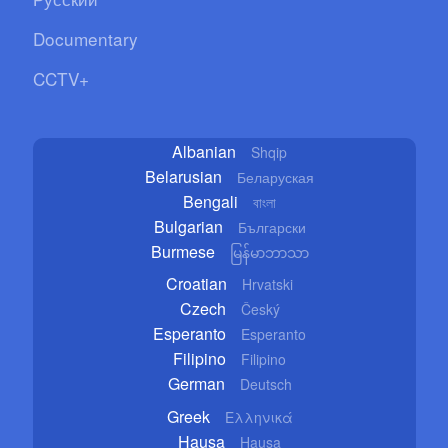
Documentary
CCTV+
Albanian
Shqip
Belarusian
Беларуская
Bengali
বাংলা
Bulgarian
Български
Burmese
မြန်မာဘာသာ
Croatian
Hrvatski
Czech
Český
Esperanto
Esperanto
Filipino
Filipino
German
Deutsch
Greek
Ελληνικά
Hausa
Hausa