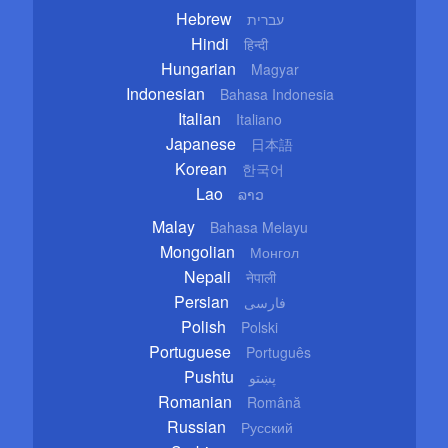
Hebrew
עברית
Hindi
हिन्दी
Hungarian
Magyar
Indonesian
Bahasa Indonesia
Italian
Italiano
Japanese
日本語
Korean
한국어
Lao
ລາວ
Malay
Bahasa Melayu
Mongolian
Монгол
Nepali
नेपाली
Persian
فارسی
Polish
Polski
Portuguese
Português
Pushtu
پښتو
Romanian
Română
Russian
Русский