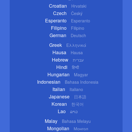
Croatian
Hrvatski
Czech
Český
Esperanto
Esperanto
Filipino
Filipino
German
Deutsch
Greek
Ελληνικά
Hausa
Hausa
Hebrew
עברית
Hindi
हिन्दी
Hungarian
Magyar
Indonesian
Bahasa Indonesia
Italian
Italiano
Japanese
日本語
Korean
한국어
Lao
ລາວ
Malay
Bahasa Melayu
Mongolian
Монгол