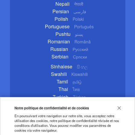
Nepali
नेपाली
Persian
فارسی
Polish
Polski
Portuguese
Português
Pushtu
پښتو
Romanian
Română
Russian
Русский
Serbian
Српски
Sinhalese
සිංහල
Swahili
Kiswahili
Tamil
தமிழ்
Thai
ไทย
Turkish
Türkçe
Ukrainian
Українська
Notre politique de confidentialité et de cookies
Urdu
اردو
En poursuivant votre navigation sur notre site, vous acceptez notre
Vietnamese
Tiếng Việt
utilisation des cookies, notre politique de confidentialité révisée et nos
conditions d'utilisation. Vous pouvez modifier vos paramètres de
cookies via votre navigateur.
Copyright © 2020 CGTN. Beijing ICP prepared NO.16065310-3