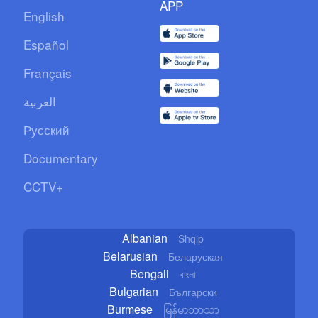
APP
English
Español
Français
العربية
Русский
Documentary
CCTV+
Albanian
Shqip
Belarusian
Беларуская
Bengali
বাংলা
Bulgarian
Български
Burmese
မြန်မာဘာသာ