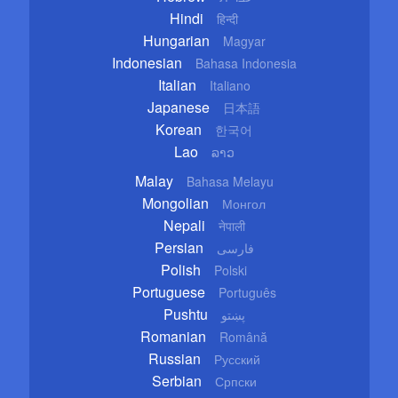
Hindi
हिन्दी
Hungarian
Magyar
Indonesian
Bahasa Indonesia
Italian
Italiano
Japanese
日本語
Korean
한국어
Lao
ລາວ
Malay
Bahasa Melayu
Mongolian
Монгол
Nepali
नेपाली
Persian
فارسی
Polish
Polski
Portuguese
Português
Pushtu
پښتو
Romanian
Română
Russian
Русский
Serbian
Српски