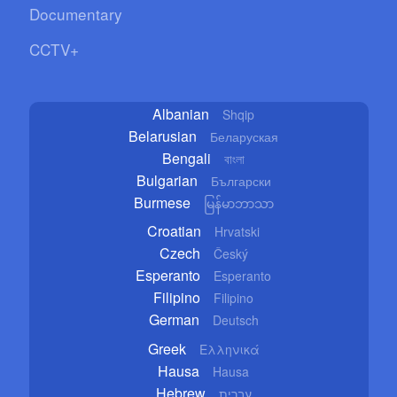
Documentary
CCTV+
Albanian
Shqip
Belarusian
Беларуская
Bengali
বাংলা
Bulgarian
Български
Burmese
မြန်မာဘာသာ
Croatian
Hrvatski
Czech
Český
Esperanto
Esperanto
Filipino
Filipino
German
Deutsch
Greek
Ελληνικά
Hausa
Hausa
Hebrew
עברית